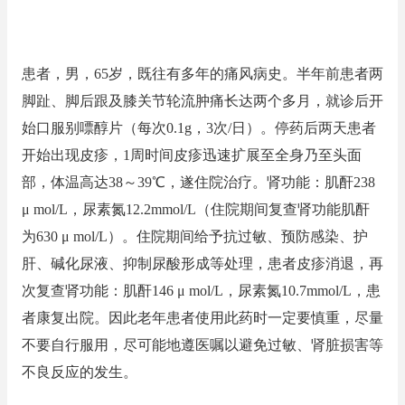
患者，男，65岁，既往有多年的痛风病史。半年前患者两
脚趾、脚后跟及膝关节轮流肿痛长达两个多月，就诊后开
始口服别嘌醇片（每次0.1g，3次/日）。停药后两天患者
开始出现皮疹，1周时间皮疹迅速扩展至全身乃至头面
部，体温高达38～39℃，遂住院治疗。肾功能：肌酐238
μ mol/L，尿素氮12.2mmol/L（住院期间复查肾功能肌酐
为630 μ mol/L）。住院期间给予抗过敏、预防感染、护
肝、碱化尿液、抑制尿酸形成等处理，患者皮疹消退，再
次复查肾功能：肌酐146 μ mol/L，尿素氮10.7mmol/L，患
者康复出院。因此老年患者使用此药时一定要慎重，尽量
不要自行服用，尽可能地遵医嘱以避免过敏、肾脏损害等
不良反应的发生。