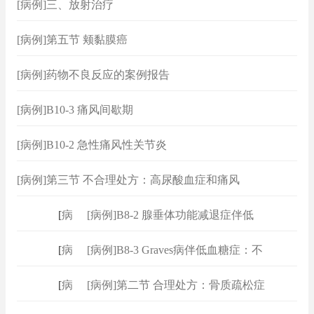
[病例]三、放射治疗
[病例]第五节 颊黏膜癌
[病例]药物不良反应的案例报告
[病例]B10-3 痛风间歇期
[病例]B10-2 急性痛风性关节炎
[病例]第三节 不合理处方：高尿酸血症和痛风
[
病例
]
[病例]B8-2 腺垂体功能减退症伴低
[
病例
]
[病例]B8-3 Graves病伴低血糖症：不
[
病例
]
[病例]第二节 合理处方：骨质疏松症