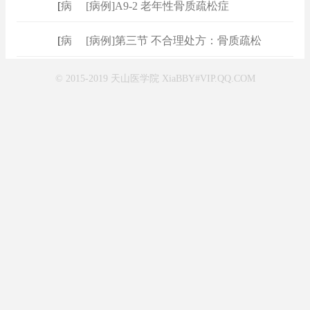
[
病例
]
[病例]A9-2 老年性骨质疏松症
[
病例
]
[病例]第三节 不合理处方：骨质疏松
© 2015-2019 天山医学院 XiaBBY#VIP.QQ.COM