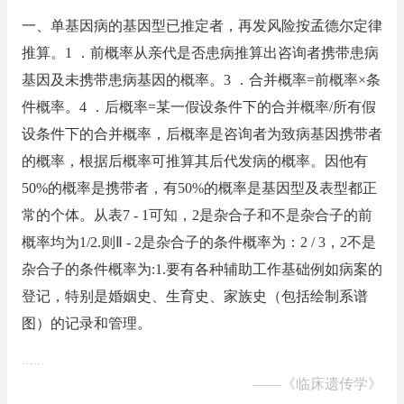
一、单基因病的基因型已推定者，再发风险按孟德尔定律
推算。1 ．前概率从亲代是否患病推算出咨询者携带患病
基因及未携带患病基因的概率。3 ．合并概率=前概率×条
件概率。4 ．后概率=某一假设条件下的合并概率/所有假
设条件下的合并概率，后概率是咨询者为致病基因携带者
的概率，根据后概率可推算其后代发病的概率。因他有
50%的概率是携带者，有50%的概率是基因型及表型都正
常的个体。从表7 - 1可知，2是杂合子和不是杂合子的前
概率均为1/2.则Ⅱ - 2是杂合子的条件概率为：2 / 3，2不是
杂合子的条件概率为:1.要有各种辅助工作基础例如病案的
登记，特别是婚姻史、生育史、家族史（包括绘制系谱
图）的记录和管理。
……
——
《临床遗传学》