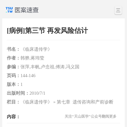
三
[病例]第三节 再发风险估计
书名：
《临床遗传学》
作者：
韩骅,蒋玮莹
参编：
张萍,丰帆,卢念祖,傅涛,冯义国
页码：
144-146
版本：
1
出版时间：
2010/7/1
栏目：
《临床遗传学》 » 第七章 遗传咨询和产前诊断
内容：
关注“天山医学”公众号翻阅更多