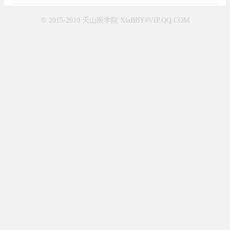
© 2015-2019 天山医学院 XiaBBY#VIP.QQ.COM