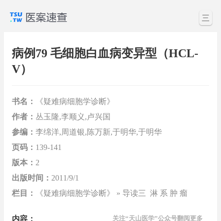
三
病例79 毛细胞白血病变异型（HCL-
V）
书名：
《疑难病细胞学诊断》
作者：
丛玉隆,李顺义,卢兴国
参编：
李绵洋,周道银,陈万新,于明华,于明华
页码：
139-141
版本：
2
出版时间：
2011/9/1
栏目：
《疑难病细胞学诊断》 » 导读三 淋 系 肿 瘤
内容：
关注“天山医学”公众号翻阅更多