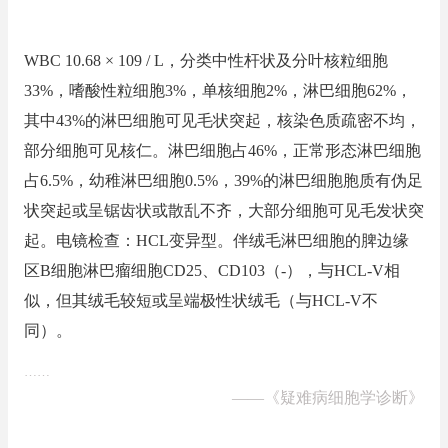
WBC 10.68 × 109 / L，分类中性杆状及分叶核粒细胞
33%，嗜酸性粒细胞3%，单核细胞2%，淋巴细胞62%，
其中43%的淋巴细胞可见毛状突起，核染色质疏密不均，
部分细胞可见核仁。淋巴细胞占46%，正常形态淋巴细胞
占6.5%，幼稚淋巴细胞0.5%，39%的淋巴细胞胞质有伪足
状突起或呈锯齿状或散乱不齐，大部分细胞可见毛发状突
起。电镜检查：HCL变异型。伴绒毛淋巴细胞的脾边缘
区B细胞淋巴瘤细胞CD25、CD103（-），与HCL-V相
似，但其绒毛较短或呈端极性状绒毛（与HCL-V不
同）。
……
——
《疑难病细胞学诊断》