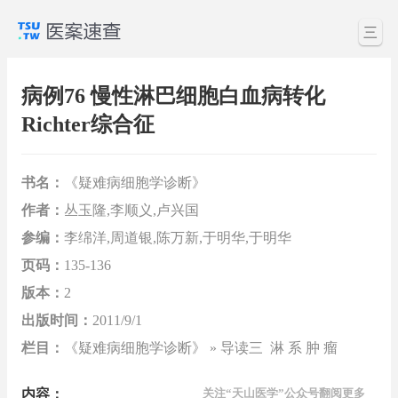
三
病例76 慢性淋巴细胞白血病转化
Richter综合征
书名：
《疑难病细胞学诊断》
作者：
丛玉隆,李顺义,卢兴国
参编：
李绵洋,周道银,陈万新,于明华,于明华
页码：
135-136
版本：
2
出版时间：
2011/9/1
栏目：
《疑难病细胞学诊断》 » 导读三 淋 系 肿 瘤
内容：
关注“天山医学”公众号翻阅更多