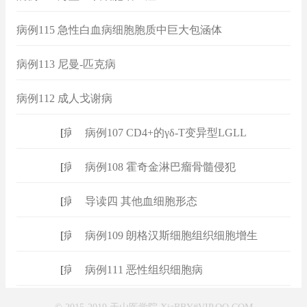
病例115 急性白血病细胞胞质中巨大包涵体
病例113 尼曼-匹克病
病例112 成人戈谢病
[
病例
]
病例107 CD4+的γδ-T变异型LGLL
[
病例
]
病例108 霍奇金淋巴瘤骨髓侵犯
[
病例
]
导读四 其他血细胞形态
[
病例
]
病例109 朗格汉斯细胞组织细胞增生
[
病例
]
病例111 恶性组织细胞病