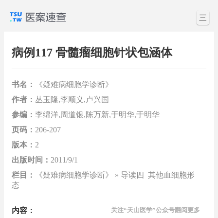
三
病例117 骨髓瘤细胞针状包涵体
书名：
《疑难病细胞学诊断》
作者：
丛玉隆,李顺义,卢兴国
参编：
李绵洋,周道银,陈万新,于明华,于明华
页码：
206-207
版本：
2
出版时间：
2011/9/1
栏目：
《疑难病细胞学诊断》 » 导读四 其他血细胞形
态
内容：
关注“天山医学”公众号翻阅更多