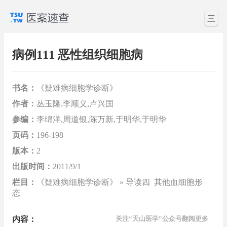
三
病例111 恶性组织细胞病
书名：
《疑难病细胞学诊断》
作者：
丛玉隆,李顺义,卢兴国
参编：
李绵洋,周道银,陈万新,于明华,于明华
页码：
196-198
版本：
2
出版时间：
2011/9/1
栏目：
《疑难病细胞学诊断》 » 导读四 其他血细胞形
态
内容：
关注“天山医学”公众号翻阅更多