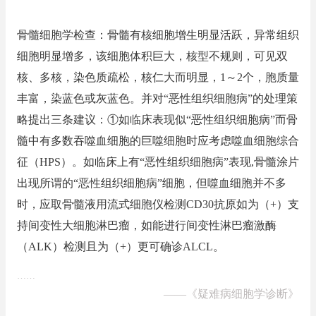
骨髓细胞学检查：骨髓有核细胞增生明显活跃，异常组织
细胞明显增多，该细胞体积巨大，核型不规则，可见双
核、多核，染色质疏松，核仁大而明显，1～2个，胞质量
丰富，染蓝色或灰蓝色。并对“恶性组织细胞病”的处理策
略提出三条建议：①如临床表现似“恶性组织细胞病”而骨
髓中有多数吞噬血细胞的巨噬细胞时应考虑噬血细胞综合
征（HPS）。如临床上有“恶性组织细胞病”表现,骨髓涂片
出现所谓的“恶性组织细胞病”细胞，但噬血细胞并不多
时，应取骨髓液用流式细胞仪检测CD30抗原如为（+）支
持间变性大细胞淋巴瘤，如能进行间变性淋巴瘤激酶
（ALK）检测且为（+）更可确诊ALCL。
……
——
《疑难病细胞学诊断》