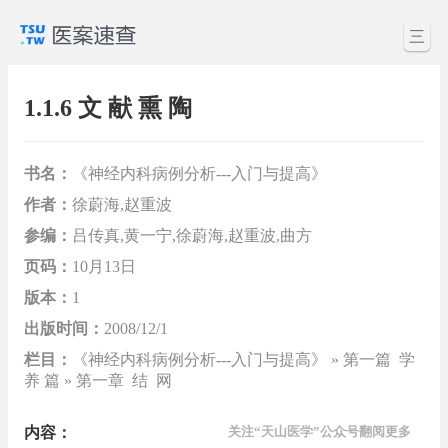
三
1.1.6 文 献 熏 陶
书名：
《神经内科病例分析---入门与提高》
作者：
徐蔚海,赵重波
参编：
吕传真,黄一宁,徐蔚海,赵重波,曲方
页码：
10月13日
版本：
1
出版时间：
2008/12/1
栏目：
《神经内科病例分析---入门与提高》 » 第一篇 学
养 篇 » 第一章 结 网
内容：
关注“天山医学”公众号翻阅更多