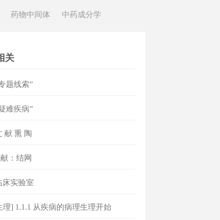
药物中间体
中药成分学
相关
4 “专题线索”
5 “疑难疾病”
 文 献 熏 陶
文献：结网
2 临床实验室
生理] 1.1.1 从疾病的病理生理开始