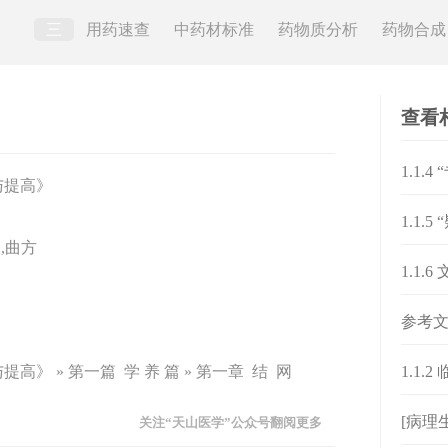
三
用药速查
中药材标准
药物质分析
药物合成
查看
1.1.
与提高》
1.1.
,曲方
1.1.6
参考
高》 » 第一篇 学 养 篇 » 第一章 结 网
1.1.
[病理
关注“天山医学”公众号翻阅更多