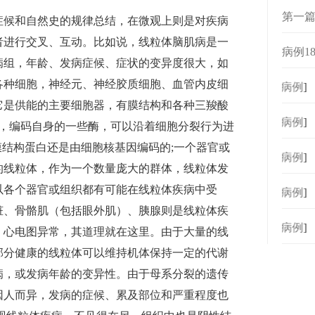
第一篇
症候和自然史的规律总结，在微观上则是对疾病
者进行交叉、互动。比如说，线粒体脑肌病是一
病例1
病组，年龄、发病症候、症状的变异度很大，如
胞
各种细胞，神经元、神经胶质细胞、血管内皮细
[
病例
]
它是供能的主要细胞器，有膜结构和各种三羧酸
[
病例
]
A，编码自身的一些酶，可以沿着细胞分裂行为进
膜结构蛋白还是由细胞核基因编码的;一个器官或
[
病例
]
的线粒体，作为一个数量庞大的群体，线粒体发
以各个器官或组织都有可能在线粒体疾病中受
[
病例
]
脏、骨骼肌（包括眼外肌）、胰腺则是线粒体疾
[
病例
]
、心电图异常，其道理就在这里。由于大量的线
部分健康的线粒体可以维持机体保持一定的代谢
病，或发病年龄的变异性。由于母系分裂的遗传
因人而异，发病的症候、累及部位和严重程度也