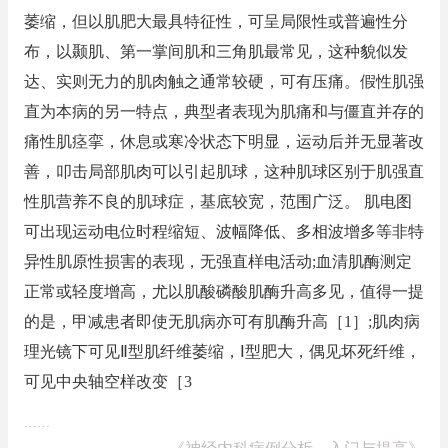
萎缩，但以肌肥大最具特征性，可呈局限性或普遍性分
布，以颞肌、第一掌间肌和三角肌最常见，这种貌似发
达、实则无力的肌肉触之通常较硬，可有压痛。假性肌强
直为本病的另一特点，典型者表现为肌痛和与僵直并存的
痛性肌痉挛，休息或寒冷状态下明显，运动后并无显著改
善，叩击局部肌肉可以引起肌球，这种肌球区别于肌强直
性肌营养不良的肌球症，基底较宽，范围广泛。 肌电图
可出现运动电位时程缩短、波幅降低、多相波增多等非特
异性肌原性损害的表现，无强直样电活动;血清肌酶测定
正常或轻度增高，尤以肌酸磷酸肌酶升高多见，值得一提
的是，甲减患者即使无肌病亦可有肌酶升高［1］;肌肉病
理光镜下可见Ⅱ型肌纤维萎缩，Ⅰ型肥大，偶见坏死纤维，
可见中央轴空样改变［3
……