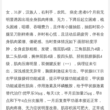
女，31岁，汉族人，右利手，农民。 病史:患者6个月前无
明显诱因出现全身肌肉疼痛、无力，下蹲后起立困难，梳
头困难，咀嚼、吞咽费力，且伴有小腿抽筋，抽筋时双小
腿呈刀割样疼痛，并时有心慌，且活动后易疲劳，伴有全
身肌肉紧绷、僵硬感。当时查体情况如下:面部轻度浮
肿，全身皮肤粗糙、发硬，颈屈肌4级，三角肌肌力4级，
肱二头肌4级，腕伸屈肌4级，股四头肌、胫前肌腓肠肌4
级，肌肉压痛明显，双侧腱反射（++），病理征未引
出，深浅感觉无异常，脑膜刺激征未引出。甲状腺ECT示
右甲状腺摄锝功能减退，提示甲状腺功能减退症，甲状腺
功能减退性肌病，停用激素及环磷酰胺，给予甲状腺激素
替代治疗:优甲乐50μg，每天1次，半月后加量25μg，早8
点和下午4点分次服用，一月后复查甲功基本接近正常，
肌肉疼痛、无力症状明显改善。肌容积虽可肥大、正常或