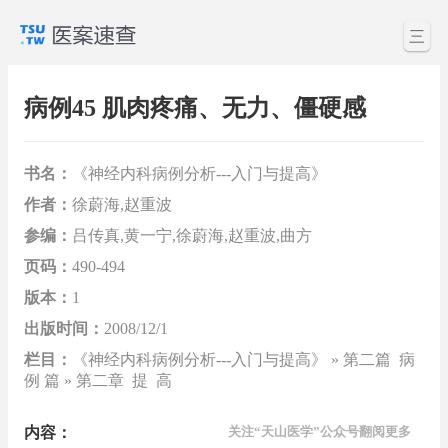
三
病例45 肌肉疼痛、无力、僵硬感
书名：
《神经内科病例分析---入门与提高》
作者：
徐蔚海,赵重波
参编：
吕传真,黄一宁,徐蔚海,赵重波,曲方
页码：
490-494
版本：
1
出版时间：
2008/12/1
栏目：
《神经内科病例分析---入门与提高》 » 第二篇 病
例 篇 » 第二章 提 高
内容：
关注“天山医学”公众号翻阅更多