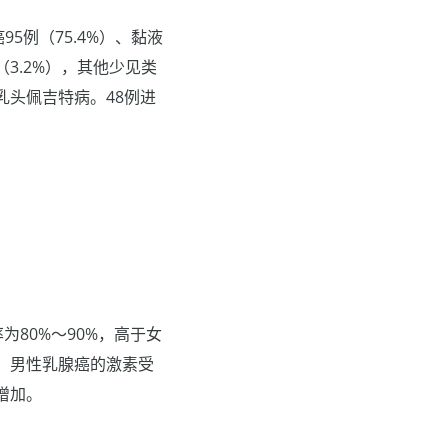
5例（75.4%）、黏液
（3.2%），其他少见类
头佩吉特病。48例进
为80%～90%，高于女
后，男性乳腺癌的激素受
增加。