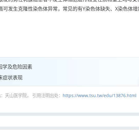
癌可发生克隆性染色体异常，常见的有Y染色体缺失、X染色体增
因学及危险因素
床症状表现
：天山医学院， 引用注明出处：
https://www.tsu.tw/edu/13876.html