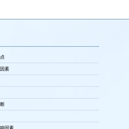
点
因素
断
响因素