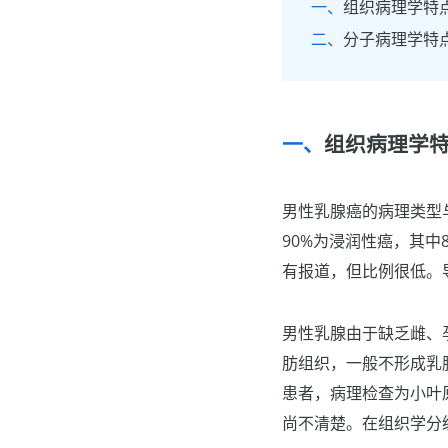
组织病理学特
分子病理学特
组织病理学
男性乳腺癌的病理类型
90%为浸润性癌，其
有报道，但比例很低。
男性乳腺由于缺乏雌、
肪组织，一般不形成乳腺
患者，病理检查为小叶原
尚不清楚。在组织学分级