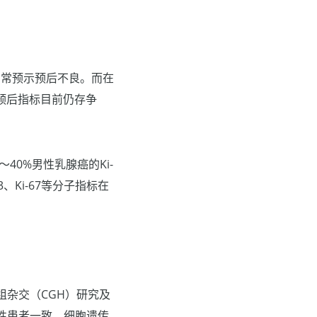
，常预示预后不良。而在
预后指标目前仍存争
40%男性乳腺癌的Ki-
Ki-67等分子指标在
组杂交（CGH）研究及
性患者一致。细胞遗传