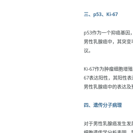
三、p53、Ki-67
p53作为一个抑癌基因
男性乳腺癌中，其突变
议。
Ki-67作为肿瘤细胞
67表达阳性，其阳性表
男性乳腺癌中的表达及
四、遗传分子病理
对于男性乳腺癌发生发
细胞遗传学分析表明，