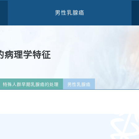
男性乳腺癌
三
的病理学特征
特殊人群早期乳腺癌的处理
男性乳腺癌