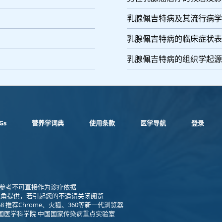
乳腺佩吉特病及其流行病学
乳腺佩吉特病的临床症状表
乳腺佩吉特病的组织学起源
Gs
营养学词典
使用条款
医学导航
登录
1 仅供参考不可直接作为诊疗依据
视角提供，若引起您的不适请关闭阅览
8 推荐Chrome、火狐、360等新一代浏览器
国医学科学院 中国国家传染病重点实验室