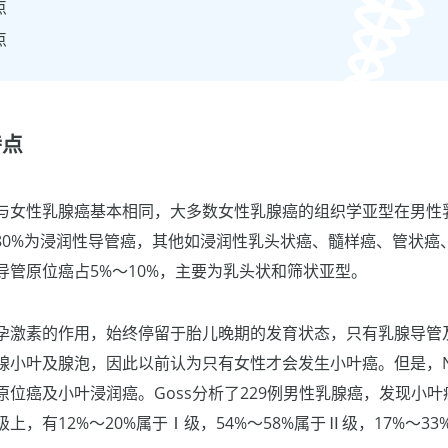
点
点
特点
与女性乳腺癌基本相同，大多数女性乳腺癌的组织学亚型在男性
中80%为浸润性导管癌，其他如浸润性乳头状癌、髓样癌、管状癌
导管原位癌占5%～10%，主要为乳头状和筛状亚型。
孕激素的作用，始终停留于胎儿晚期的发育状态，只有乳腺导管
小叶及腺泡，因此以前认为只有女性才会发生小叶癌。但是，Na
位癌及小叶浸润癌。Goss分析了229例男性乳腺癌，发现小叶癌
上，有12%～20%属于Ⅰ级，54%～58%属于Ⅱ级，17%～3