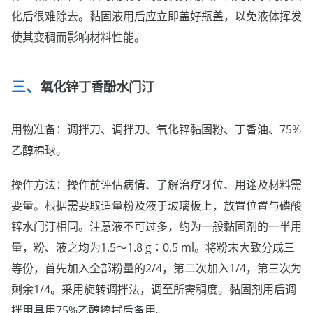
化后很难除去。黏固液用后应立即盖好瓶盖，以免液体挥发
使其变稠而影响材料性能。
氧化锌丁香酚水门汀
用物准备：调拌刀、调拌刀、氧化锌黏固粉、丁香油、75%
乙醇棉球。
操作方法：操作前评估病情、了解治疗牙位、用途及材料需
要量。根据需要取适量粉及液于玻璃板上，放置位置与磷酸
锌水门汀相同。注意液不可过多，约为一般黏固剂的一半用
量，粉、液之均为1.5～1.8 g∶0.5 ml。将粉末大致分成三
等份，首先加入全部粉量的2/4，第二次加入1/4，第三次为
剩余1/4。采用旋转调拌法，调至所需稠度。黏固剂用后调
拌用具用75%乙醇擦拭后备用。