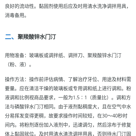
良好的流动性。黏固剂使用后应及时用清水洗净调拌用具，
消毒备用。
聚羧酸锌水门汀
用物准备：玻璃板或调拌纸、调拌刀、聚羧酸锌水门汀
（粉、液）。
操作方法：操作前评估病情、了解治疗牙位、用途及材料需
要量。应在清洁干燥的玻璃板或专用调和纸上进行调和。粉
液调和比例视商品要求，一般为1.5∶1（质量比）。调和方
法与磷酸锌水门汀相同。由于液剂黏稠度大，且在空气中水
分易挥发变得更稠，故要求操作时间较短，在30～40秒时
间内。将粉剂逐份加入液剂中，迅速调匀，然后涂布于修复
体上黏固就位。及时用清水清洗调拌用具，否则待水门汀固