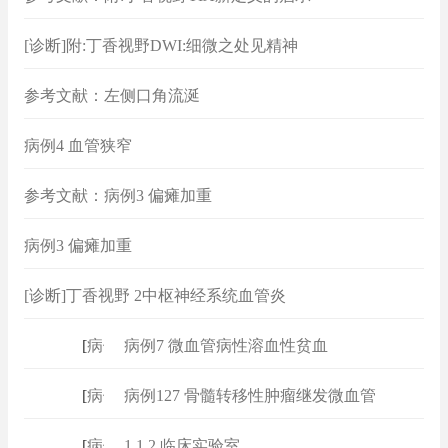
[诊断]附:丁香视野DWI:细微之处见精神
参考文献：左侧口角流涎
病例4 血管狭窄
参考文献：病例3 偏瘫加重
病例3 偏瘫加重
[诊断]丁香视野 2中枢神经系统血管炎
[
病例
]
病例7 微血管病性溶血性贫血
[
病例
]
病例127 骨髓转移性肿瘤继发微血管
[
病例
]
1.1.2 临床实验室