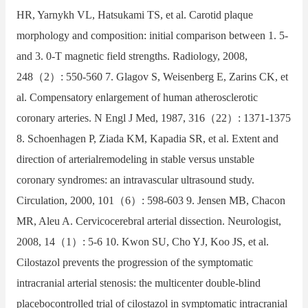
HR, Yarnykh VL, Hatsukami TS, et al. Carotid plaque
morphology and composition: initial comparison between 1. 5-
and 3. 0-T magnetic field strengths. Radiology, 2008,
248（2）: 550-560 7. Glagov S, Weisenberg E, Zarins CK, et
al. Compensatory enlargement of human atherosclerotic
coronary arteries. N Engl J Med, 1987, 316（22）: 1371-1375
8. Schoenhagen P, Ziada KM, Kapadia SR, et al. Extent and
direction of arterialremodeling in stable versus unstable
coronary syndromes: an intravascular ultrasound study.
Circulation, 2000, 101（6）: 598-603 9. Jensen MB, Chacon
MR, Aleu A. Cervicocerebral arterial dissection. Neurologist,
2008, 14（1）: 5-6 10. Kwon SU, Cho YJ, Koo JS, et al.
Cilostazol prevents the progression of the symptomatic
intracranial arterial stenosis: the multicenter double-blind
placebocontrolled trial of cilostazol in symptomatic intracranial