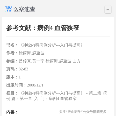
三
参考文献：病例4 血管狭窄
书名：
《神经内科病例分析---入门与提高》
作者：
徐蔚海,赵重波
参编：
吕传真,黄一宁,徐蔚海,赵重波,曲方
页码：
82-83
版本：
1
出版时间：
2008/12/1
栏目：
《神经内科病例分析---入门与提高》 » 第二篇 病
例 篇 » 第一章 入 门 » 病例4 血管狭窄
内容：
关注“天山医学”公众号翻阅更多