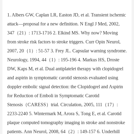
1. Albers GW, Caplan LR, Easton JD, et al. Transient ischemic
attack—proposal for a new definition. N Engl J Med, 2002,
347（21）: 1713-1716 2. Elkind MS. Why now? Moving
from stroke risk factors to stroke triggers. Curr Opin Neurol,
2007, 20（1）: 51-57 3. Frey JL. Capsular warning syndrome.
Neurology, 1994, 44（1）: 195-196 4. Markus HS, Droste
DW, Kaps M, et al. Dual antiplatelet therapy with clopidogrel
and aspirin in symptomatic carotid stenosis evaluated using
doppler embolic signal detection: the Clopidogrel and Aspirin
for Reduction of Emboli in Symptomatic Carotid
Stenosis（CARESS）trial. Circulation, 2005, 111（17）:
2233-2240 5. Wintermark M, Arora S, Tong E, et al. Carotid
plaque computed tomography imaging in stroke and nonstroke
patients. Ann Neurol, 2008, 64（2）: 149-157 6. Underhill