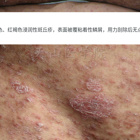
色、红褐色浸润性斑丘疹，表面被覆粘着性鳞屑，用力刮除后无