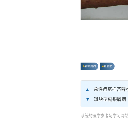
副银屑病
银屑病
急性痘疮样苔藓
斑块型副银屑病（par
系统的医学参考与学习网站