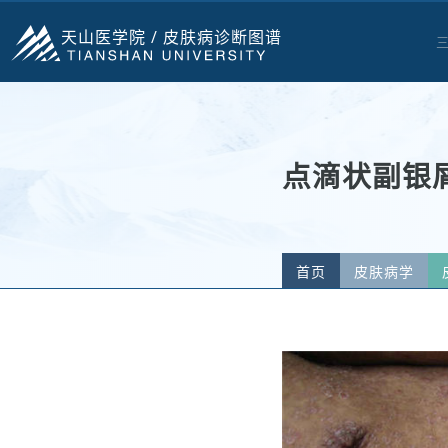
天山医学院 /
皮肤病诊断图谱
点滴状副银屑病
首页
皮肤病学