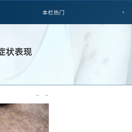
本栏热门
▼
a）症状表现
←
→