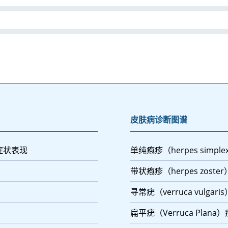
皮肤病诊断图谱
s）症状表现
单纯疱疹（herpes simp
带状疱疹（herpes zost
寻常疣（verruca vulgar
扁平疣（Verruca Plan