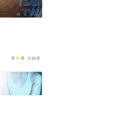
第
15
课 - 共
22
课