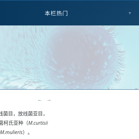
本栏热门
▼
←
→
线菌目，放线菌亚目，
菌柯氏亚种（
M
.
curtisii
M
.
mulieris
）。