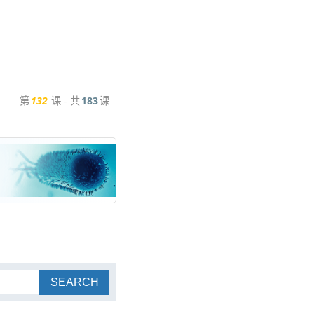
第
132
课 - 共
183
课
SEARCH