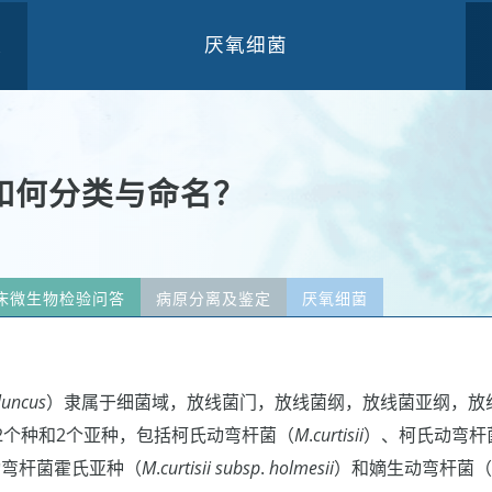
厌氧细菌
三
如何分类与命名？
床微生物检验问答
病原分离及鉴定
厌氧细菌
luncus
）隶属于细菌域，放线菌门，放线菌纲，放线菌亚纲，放
2个种和2个亚种，包括柯氏动弯杆菌（
M
.
curtisii
）、柯氏动弯杆
动弯杆菌霍氏亚种（
M
.
curtisii subsp
.
holmesii
）和嫡生动弯杆菌（