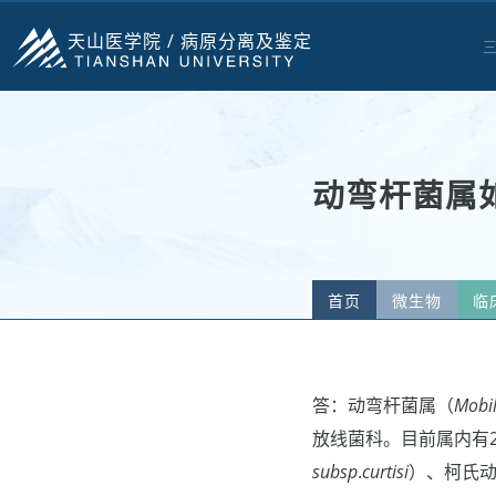
天山医学院 /
病原分离及鉴定
动弯杆菌属
首页
微生物
临
答：动弯杆菌属（
Mobi
放线菌科。目前属内有
subsp
.
curtisi
）、柯氏