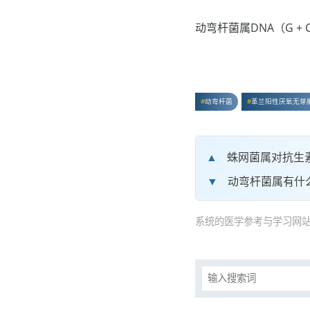
动弯杆菌属DNA（G +
动弯杆菌
革兰阳性厌氧无芽
蛛网菌属对抗生
动弯杆菌属有什
系统的医学参考与学习网站