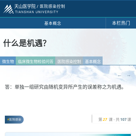
天山医学院 /
医院感染控制
本栏热门
基本概念
什么是机遇？
微生物
临床微生物检验问答
医院感染控制
基本概念
←
→
答：单独一组研究由随机变异所产生的误差称之为机遇。
第
课 - 共
课
27
107
医院感染