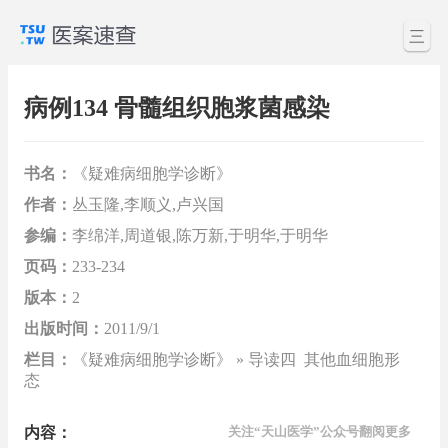
三
病例134 骨髓组织胞浆菌感染
书名：
《疑难病细胞学诊断》
作者：
丛玉隆,李顺义,卢兴国
参编：
李绵洋,周道银,陈万新,于明华,于明华
页码：
233-234
版本：
2
出版时间：
2011/9/1
栏目：
《疑难病细胞学诊断》 » 导读四 其他血细胞形
态
内容：
关注“天山医学”公众号翻阅更多