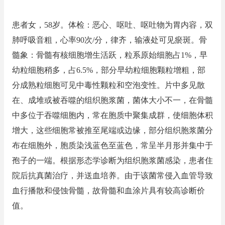
患者女，58岁。体检：恶心、呕吐、呕吐物为胃内容，双
肺呼吸音粗，心率90次/分，律齐，输液处可见瘀斑。骨
髓象：骨髓有核细胞增生活跃，粒系原始细胞占1%，早
幼粒细胞稍多，占6.5%，部分早幼粒细胞颗粒增粗，部
分成熟粒细胞可见中毒性颗粒和空泡变性。片中多见散
在、成堆或被吞噬的组织胞浆菌，菌体大小不一，在骨髓
中多位于吞噬细胞内，常在胞质中聚集成群，使细胞体积
增大，这些细胞常被推至尾端或边缘，部分组织胞浆菌分
布在细胞外，胞质染浅蓝色至蓝色，常呈半月形并集中于
孢子的一端。根据形态学诊断为组织胞浆菌感染，患者住
院后抗真菌治疗，并送血培养。由于该菌常侵入血管导致
血行播散和侵蚀骨髓，故骨髓和血涂片具有较高诊断价
值。