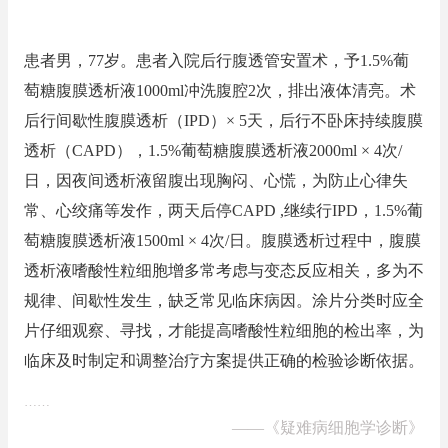
患者男，77岁。患者入院后行腹透管安置术，予1.5%葡
萄糖腹膜透析液1000ml冲洗腹腔2次，排出液体清亮。术
后行间歇性腹膜透析（IPD）× 5天，后行不卧床持续腹膜
透析（CAPD），1.5%葡萄糖腹膜透析液2000ml × 4次/
日，因夜间透析液留腹出现胸闷、心慌，为防止心律失
常、心绞痛等发作，两天后停CAPD ,继续行IPD，1.5%葡
萄糖腹膜透析液1500ml × 4次/日。腹膜透析过程中，腹膜
透析液嗜酸性粒细胞增多常考虑与变态反应相关，多为不
规律、间歇性发生，缺乏常见临床病因。涂片分类时应全
片仔细观察、寻找，才能提高嗜酸性粒细胞的检出率，为
临床及时制定和调整治疗方案提供正确的检验诊断依据。
……
——
《疑难病细胞学诊断》