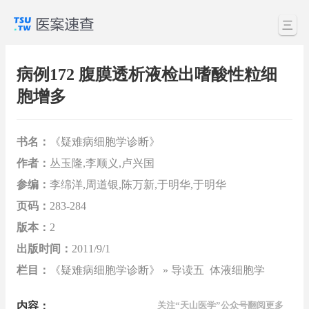
三
病例172 腹膜透析液检出嗜酸性粒细
胞增多
书名：
《疑难病细胞学诊断》
作者：
丛玉隆,李顺义,卢兴国
参编：
李绵洋,周道银,陈万新,于明华,于明华
页码：
283-284
版本：
2
出版时间：
2011/9/1
栏目：
《疑难病细胞学诊断》 » 导读五 体液细胞学
内容：
关注“天山医学”公众号翻阅更多