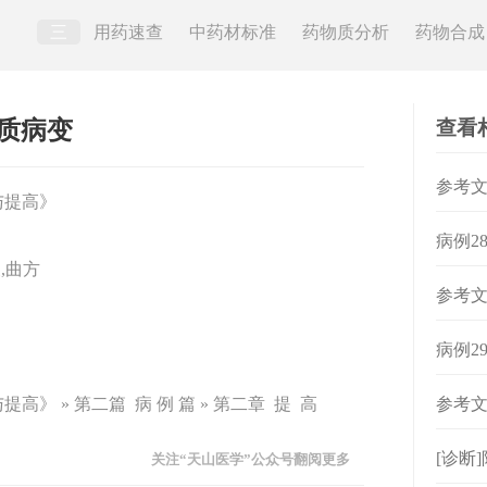
三
用药速查
中药材标准
药物质分析
药物合成
查看
白质病变
参考
与提高》
病例2
,曲方
参考
病例2
高》 » 第二篇 病 例 篇 » 第二章 提 高
参考文
[诊断
关注“天山医学”公众号翻阅更多