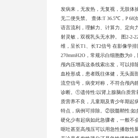
发病来，无发热，无复视，无肢体
无二便失禁。 查体:T 36.5℃，P 68次
语言流利，理解力、计算力、定向力
射灵敏，双视乳头无水肿。 图2-2
维，呈长T1、长T2信号 在影像
270mmH2O，常规示白细胞数为
颅内压增高这条线索出发，可以排
血栓形成，患者既往体健，无头面部感
流空信号，病变对称，不符合颅内
诊断。①遗传性:以肾上腺脑白质营
质营养不良，儿童期及青少年期起
特点，病例可排除。②脱髓鞘性:如
硬化少有起病如此急骤者，一般不会
呕吐甚至高颅压可以用急性播散性