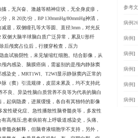
参考文
抽搐，无兴奋、激越等精神症状，无全身皮疹，
/分，R 20次/分，BP 130mmHg/80mmHg神清，
病例2
减退，双侧瞳孔等大等圆、直径3mm，对光反
-22 双侧大脑半球脑白质广泛异常，累及U形纤
[
病例
]
学排除后颅窝占位后，行腰穿检查，压力
[
病例
]
0，隐血试验阴性，未见皱缩红细胞。结合影像，从
除颅内感染、脑膜癌病，需鉴别的是颅内静脉窦
[
病例
]
染史，MRT1WI、T2WI显示静脉窦内正常的
静脉（窦）引流规律，皮层未累及，均不支持此
[
病例
]
养不良、异染性脑白质营养不良等为代表的脑白
[
病例
]
病，起病隐袭，进展缓慢，各自有其独特的影像
多发性硬化症、急性播散性脑脊髓炎等，多发性
有高颅压;患者病前有上呼吸道感染史，头痛、
脑脊髓炎解释，但脑脊液细胞学不支持，另外，