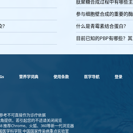
肽聚糖合成过程中有哪些主
参与细胞壁合成的重要的酶
染？
什么是青霉素结合蛋白？
目前已知的PBP有哪些？
Gs
营养学词典
使用条款
医学导航
登录
1 仅供参考不可直接作为诊疗依据
视角提供，若引起您的不适请关闭阅览
8 推荐Chrome、火狐、360等新一代浏览器
国医学科学院 中国国家传染病重点实验室