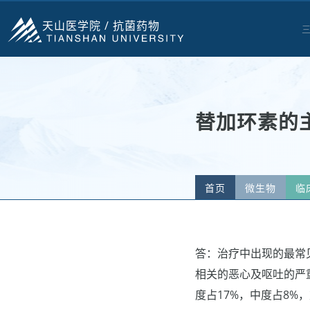
天山医学院 /
抗菌药物
替加环素的
首页
微生物
临
答：治疗中出现的最常
相关的恶心及呕吐的严
度占17%，中度占8%