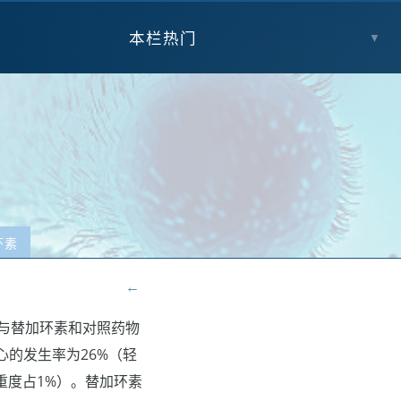
本栏热门
▼
环素
←
与替加环素和对照药物
的发生率为26%（轻
，重度占1%）。替加环素