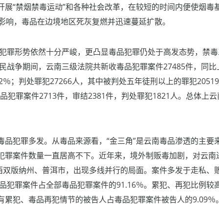
开展“禁烟禁毒运动”和各种社会改革，在较短的时间内便使烟毒
素影响，毒品在边境地区死灰复燃并迅速蔓延扩散。
品犯罪形势依然十分严峻，更凸显毒品犯罪仍处于高发态势，禁毒工
人民战争期间，云南三级法院共新收毒品犯罪案件27485件，同比上
.02％；判处罪犯27266人，其中被判处五年徒刑以上的罪犯205
毒品犯罪案件2713件，审结2381件，判处罪犯1821人。总体
毒品犯罪多发。从毒品来源看，“金三角”是云南毒品渗透的主要
犯罪案件数量一直居高不下。近年来，境外制贩毒加剧，对云南进
西双版纳州、普洱市，出现多线并行的局面。案件多发于走私、贩
品犯罪案件占全部毒品犯罪案件的91.16％。累犯、再犯比例较高，
有累犯、毒品再犯情节的被告人占毒品犯罪案件被告人的9.09％