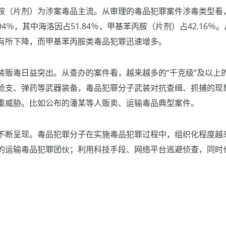
胺（片剂）为涉案毒品主流。从审理的毒品犯罪案件涉毒类型看
4％，其中海洛因占51.84％，甲基苯丙胺（片剂）占42.16％
有所下降，而甲基苯丙胺类毒品犯罪迅速增多。
装贩毒日益突出。从查办的案件看，越来越多的“千克级”及以上
枪支、弹药等武器装备，毒品犯罪分子武装对抗查缉、抓捕的现
重威胁。比如公布的潘某等人贩卖、运输毒品典型案件。
不断呈现。毒品犯罪分子在实施毒品犯罪过程中，组织化程度越
的运输毒品犯罪团伙；利用科技手段、网络平台逃避侦查，同时