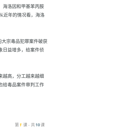
，海洛因和甲基苯丙胺
。从近年的情况看，海洛
的大宗毒品犯罪案件破获
象日益增多，给案件侦
来越高，分工越来越细
也给毒品案件审判工作
第
1
课 - 共
10
课