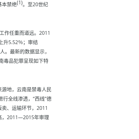
(1)
基本禁绝
。至20世纪
作任重而道远。2011
升5.52％；审结
19人。最新的数据显示，
上云南毒品犯罪呈现如下特
来源地，云南是禁毒人民
行全线渗透，“西线”德
卖、运输环节，2011
2011—2015年审理
。