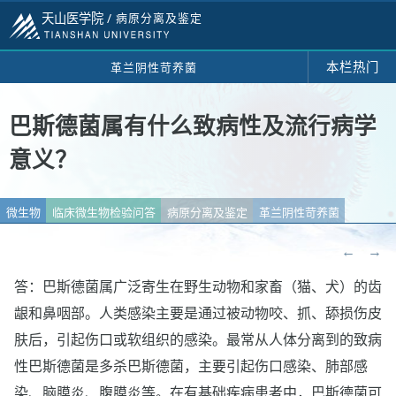
天山医学院 /
病原分离及鉴定
本栏热门
革兰阴性苛养菌
巴斯德菌属有什么致病性及流行病学
意义？
微生物
临床微生物检验问答
病原分离及鉴定
革兰阴性苛养菌
←
→
答：巴斯德菌属广泛寄生在野生动物和家畜（猫、犬）的齿
龈和鼻咽部。人类感染主要是通过被动物咬、抓、舔损伤皮
肤后，引起伤口或软组织的感染。最常从人体分离到的致病
性巴斯德菌是多杀巴斯德菌，主要引起伤口感染、肺部感
染、脑膜炎、腹膜炎等。在有基础疾病患者中，巴斯德菌可