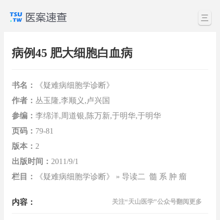
三
病例45 肥大细胞白血病
书名：
《疑难病细胞学诊断》
作者：
丛玉隆,李顺义,卢兴国
参编：
李绵洋,周道银,陈万新,于明华,于明华
页码：
79-81
版本：
2
出版时间：
2011/9/1
栏目：
《疑难病细胞学诊断》 » 导读二 髓 系 肿 瘤
内容：
关注“天山医学”公众号翻阅更多