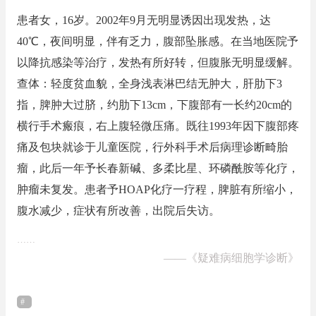
患者女，16岁。2002年9月无明显诱因出现发热，达
40℃，夜间明显，伴有乏力，腹部坠胀感。在当地医院予
以降抗感染等治疗，发热有所好转，但腹胀无明显缓解。
查体：轻度贫血貌，全身浅表淋巴结无肿大，肝肋下3
指，脾肿大过脐，约肋下13cm，下腹部有一长约20cm的
横行手术瘢痕，右上腹轻微压痛。既往1993年因下腹部疼
痛及包块就诊于儿童医院，行外科手术后病理诊断畸胎
瘤，此后一年予长春新碱、多柔比星、环磷酰胺等化疗，
肿瘤未复发。患者予HOAP化疗一疗程，脾脏有所缩小，
腹水减少，症状有所改善，出院后失访。
……
——
《疑难病细胞学诊断》