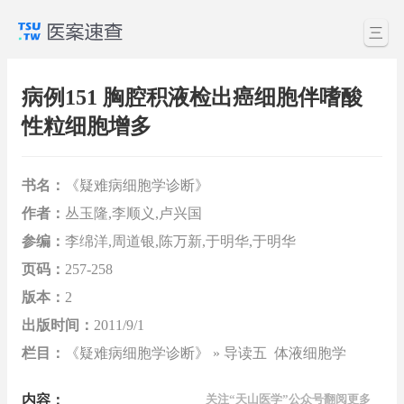
三
病例151 胸腔积液检出癌细胞伴嗜酸
性粒细胞增多
书名：
《疑难病细胞学诊断》
作者：
丛玉隆,李顺义,卢兴国
参编：
李绵洋,周道银,陈万新,于明华,于明华
页码：
257-258
版本：
2
出版时间：
2011/9/1
栏目：
《疑难病细胞学诊断》 » 导读五 体液细胞学
内容：
关注“天山医学”公众号翻阅更多