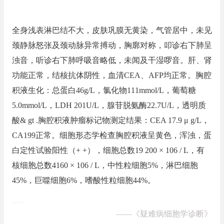
全身浅表淋巴结不大，皮肤巩膜无黄染，气管居中，未见
颈静脉怒张及颈动脉异常搏动，胸廓对称，叩诊右下肺呈
浊音，听诊右下肺呼吸音略低，未闻及干湿啰音。肝、肾
功能正常，结核抗体阴性，血清CEA、AFP均正常。胸腔
积液生化：总蛋白46g/L，氯化物111mmol/L，葡萄糖
5.0mmol/L，LDH 201U/L，腺苷脱氨酶22.7U/L，透明质
酸& gt .胸腔积液肿瘤标记物测定结果：CEA 17.9 μ g/L，
CA199正常。细胞形态学检查胸腔积液呈黄色，浑浊，蛋
白定性试验阳性（+ +），细胞总数19 200 × 106 / L，有
核细胞总数4160 × 106 / L，中性粒细胞5%，淋巴细胞
45%，巨噬细胞6%，嗜酸性粒细胞44%。
……
——
《疑难病细胞学诊断》