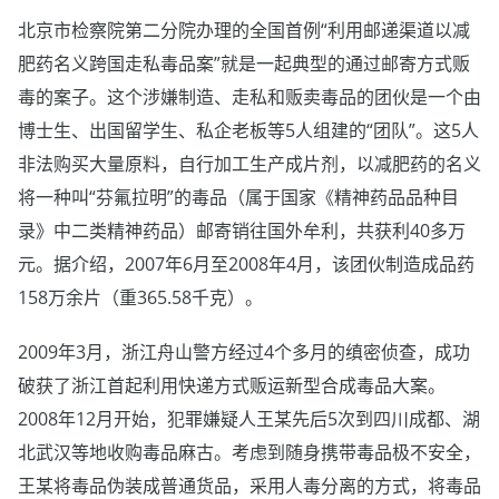
北京市检察院第二分院办理的全国首例“利用邮递渠道以减
肥药名义跨国走私毒品案”就是一起典型的通过邮寄方式贩
毒的案子。这个涉嫌制造、走私和贩卖毒品的团伙是一个由
博士生、出国留学生、私企老板等5人组建的“团队”。这5人
非法购买大量原料，自行加工生产成片剂，以减肥药的名义
将一种叫“芬氟拉明”的毒品（属于国家《精神药品品种目
录》中二类精神药品）邮寄销往国外牟利，共获利40多万
元。据介绍，2007年6月至2008年4月，该团伙制造成品药
158万余片（重365.58千克）。
2009年3月，浙江舟山警方经过4个多月的缜密侦查，成功
破获了浙江首起利用快递方式贩运新型合成毒品大案。
2008年12月开始，犯罪嫌疑人王某先后5次到四川成都、湖
北武汉等地收购毒品麻古。考虑到随身携带毒品极不安全，
王某将毒品伪装成普通货品，采用人毒分离的方式，将毒品