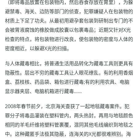
（即将毒品放置在包装物内，然后吞食存放在胃里），为躲
避禁毒、海关、边防等部门的侦查，犯罪嫌疑人在包装物的
材质上下足了功夫。从最初用避孕套包装到研制出专门的不
会被胃液腐蚀的橡胶做成胶囊以包裹毒品；近期又针对X光
检查的特点，将包装物进行改良，使包装物的密度与人体的
密度相近，以躲避X光的扫描。
与人体藏毒相比，将普通生活用品转化为藏毒工具则更具有
隐蔽性。层出不穷的藏毒工具让人眼花缭乱，有的利用香烟
盒、荔枝核、药品袋、箱包进行藏毒;有的利用农具、电脑
显示器夹层、电脑机箱进行藏毒……
2008年春节前夕，北京海关查获了一起地毯藏毒案件。犯
罪分子将毒品灌装在塑料管内，两头热封，再用与地毯颜色
相同的羊毛纤维将塑料管裹覆，混同其他毛线编织到地毯之
中。这种藏匿手法极其隐蔽，连海关的X光都很难辨别。海