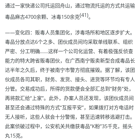
通过一家快递公司托运回舟山，通过物流托运的方式共运输
(41)
毒品麻古4700余颗、冰毒150余克
。
——变化四：贩毒人员集团化，涉毒场所和地区逐步扩大。
毒品分放点达6个之多、团伙成员间均采取单线联系、组织
严密、分工明确……这样一个公司化运营、有着极强反侦查
能力的特大跨省贩毒团伙，在广西南宁贩卖新型合成毒品长
达半年之久后，终于被南宁市警方彻底摧毁。据了解，该团
伙成员各司其职，财务、发货、接头、进货等环节均有专人
分管。交易成功后，所得的货款便会全部汇总到“财务”处，
再将款汇给“上家”。此外，办案人员还发现，该团伙成员间
甚至还会通过特殊的方式“互报平安”，如果拨打对方电话时
无人接听，这些人就会十分警惕，甚至迅速转移逃避打击。
此案侦破过程中，公安机关共缴获毒品“K粉”35千克，摇头
丸15克。