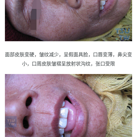
面部皮肤变硬，皱纹减少，呈假面具脸，口唇变薄，鼻尖变
小，口周皮肤皱褶呈放射状沟纹，张口受限