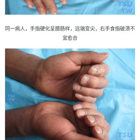
同一病人，手指硬化呈腊肠样，远端变尖，右手食指破溃不
宜愈合