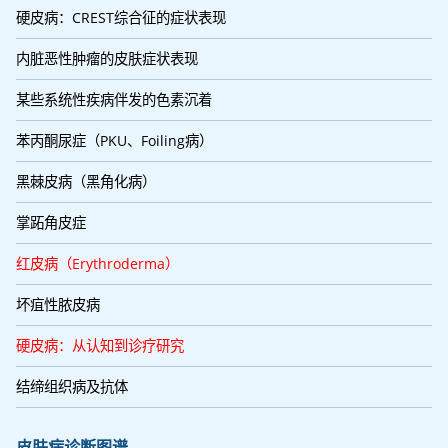
硬皮病：CREST综合征的症状表现
内脏恶性肿瘤的皮肤症状表现
某些系统性疾病伴发的色素沉着
苯丙酮尿症（PKU、Foiling病）
黑棘皮病（黑角化病）
掌跖角皮症
红皮病（Erythroderma）
坏疽性脓皮病
硬皮病：从认知到诊疗研究
结缔组织病及抗体
皮肤病诊断图谱