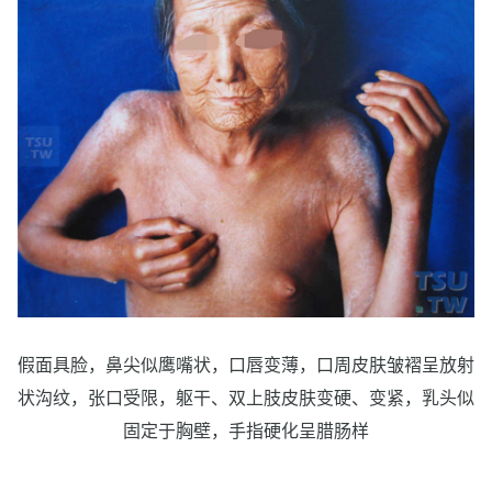
假面具脸，鼻尖似鹰嘴状，口唇变薄，口周皮肤皱褶呈放射
状沟纹，张口受限，躯干、双上肢皮肤变硬、变紧，乳头似
固定于胸壁，手指硬化呈腊肠样