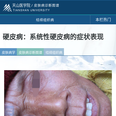
天山医学院 /
皮肤病诊断图谱
本栏热门
结缔组织病
硬皮病：系统性硬皮病的症状表现
皮肤病学
皮肤病诊断图谱
结缔组织病
←
→