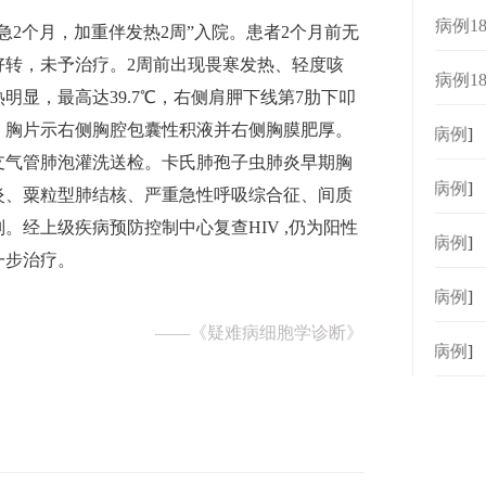
胞
病例1
急2个月，加重伴发热2周”入院。患者2个月前无
胞增
好转，未予治疗。2周前出现畏寒发热、轻度咳
病例1
明显，最高达39.7℃，右侧肩胛下线第7肋下叩
，胸片示右侧胸腔包囊性积液并右侧胸膜肥厚。
[
病例
]
支气管肺泡灌洗送检。卡氏肺孢子虫肺炎早期胸
[
病例
]
炎、粟粒型肺结核、严重急性呼吸综合征、间质
。经上级疾病预防控制中心复查HIV ,仍为阳性
[
病例
]
一步治疗。
[
病例
]
——
《疑难病细胞学诊断》
[
病例
]