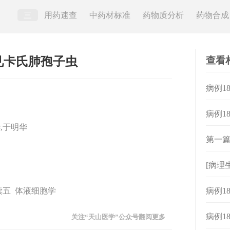
三
用药速查
中药材标准
药物质分析
药物合成
查看
查见卡氏肺孢子虫
病例1
病例1
,于明华
胞
第一篇
[病理
读五 体液细胞学
病例1
病例1
关注“天山医学”公众号翻阅更多