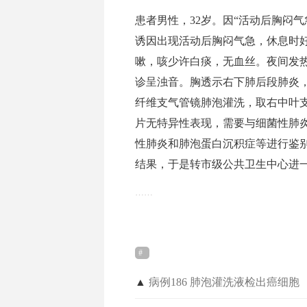
患者男性，32岁。因“活动后胸闷气
诱因出现活动后胸闷气急，休息时
嗽，咳少许白痰，无血丝。夜间发热
诊呈浊音。胸透示右下肺后段肺炎
纤维支气管镜肺泡灌洗，取右中叶
片无特异性表现，需要与细菌性肺
性肺炎和肺泡蛋白沉积症等进行鉴别
结果，于是转市级公共卫生中心进
……
▲
病例186 肺泡灌洗液检出癌细胞