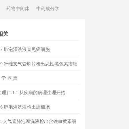
药物中间体
中药成分学
相关
87 肺泡灌洗液查见癌细胞
89 纤维支气管刷片检出恶性黑色素瘤细
 学 养 篇
生理] 1.1.1 从疾病的病理生理开始
86 肺泡灌洗液检出癌细胞
85支气管肺泡灌洗液检出含铁血黄素细