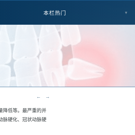
本栏热门
▼
←
→
量降低等。最严重的并
动脉硬化、冠状动脉硬