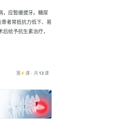
糖尿病，应暂缓拔牙。糖尿
些患者常抵抗力低下、易
术后给予抗生素治疗，
第
4
课 - 共
13
课