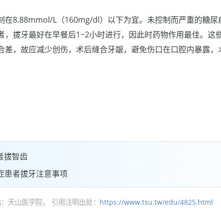
8.88mmol/L（160mg/dl）以下为宜。未控制而严重的
者，拔牙最好在早餐后1~2小时进行，因此时药物作用最佳。这
合差，故应减少创伤，术后缝合牙龈，避免伤口在口腔内暴露，
者拔智齿
症患者拔牙注意事项
：天山医学院， 引用注明出处：
https://www.tsu.tw/edu/4825.html