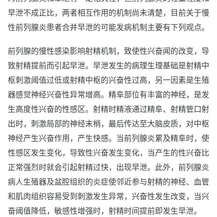
早泄不成正比，两者相互作用的机制尚未清楚，目前关于慢
性前列腺炎患者合并早泄的可能发病机制主要有下列观点。
前列腺的慢性感染影响射精机制，致使性兴奋闻的改变，导
致射精提前而引起早泄。早泄发生的病理生理基础是射精中
枢刺激阈值过低或射精中枢的兴奋性过高，另一因素是生殖
器感觉神经兴奋性异常增高。精阜部位有丰富的神经，是发
生高度性兴奋的性感区。射精时精液通过精阜、射精管口射
出时，刺激局部的神经末梢，最后传达至大脑皮质，对中枢
神经产生兴奋作用，产生快感。当前列腺炎累及精阜时，使
性感区发生变化，导致性兴奋发生变化，当产生的性兴奋比
正常强烈时就会引起射精过快，出现早泄。此外，前列腺炎
病人生殖器及盆腔组织的炎症使邻近参与射精的神经、血管
和肌肉组织容易受到刺激发生异常，兴奋性发生改变，当兴
奋阈值降低，敏感性增强时，射精时间提前即发生早泄。