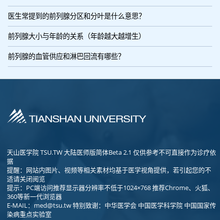
医生常提到的前列腺分区和分叶是什么意思？
前列腺大小与年龄的关系（年龄越大越增生）
前列腺的血管供应和淋巴回流有哪些？
天山医学院 TSU.TW 大陆医师版简体Beta 2.1 仅供参考不可直接作为诊疗依
据
提醒：网站内图片、视频等相关素材均基于医学视角提供，若引起您的不
适请关闭阅览
提示：PC端访问推荐显示器分辨率不低于1024×768 推荐Chrome、火狐、
360等新一代浏览器
E-MAIL：
med@tsu.tw
特别致谢：中华医学会 中国医学科学院 中国国家传
染病重点实验室