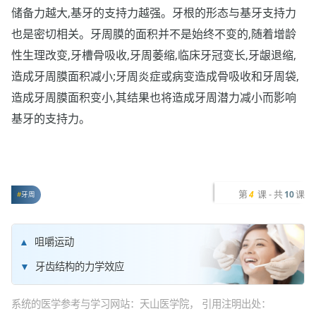
储备力越大,基牙的支持力越强。牙根的形态与基牙支持力
也是密切相关。牙周膜的面积并不是始终不变的,随着增龄
性生理改变,牙槽骨吸收,牙周萎缩,临床牙冠变长,牙龈退缩,
造成牙周膜面积减小;牙周炎症或病变造成骨吸收和牙周袋,
造成牙周膜面积变小,其结果也将造成牙周潜力减小而影响
基牙的支持力。
第
课 - 共
课
4
10
牙周
咀嚼运动
牙齿结构的力学效应
系统的医学参考与学习网站：天山医学院， 引用注明出处：