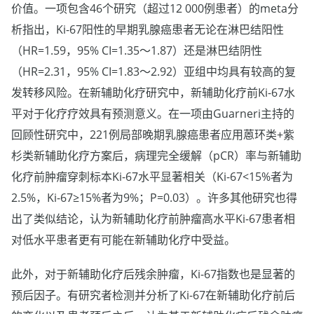
价值。一项包含46个研究（超过12 000例患者）的meta分
析指出，Ki-67阳性的早期乳腺癌患者无论在淋巴结阳性
（HR=1.59，95% CI=1.35～1.87）还是淋巴结阴性
（HR=2.31，95% CI=1.83～2.92）亚组中均具有较高的复
发转移风险。在新辅助化疗研究中，新辅助化疗前Ki-67水
平对于化疗疗效具有预测意义。在一项由Guarneri主持的
回顾性研究中，221例局部晚期乳腺癌患者应用蒽环类+紫
杉类新辅助化疗方案后，病理完全缓解（pCR）率与新辅助
化疗前肿瘤穿刺标本Ki-67水平显著相关（Ki-67<15%者为
2.5%，Ki-67≥15%者为9%；P=0.03）。许多其他研究也得
出了类似结论，认为新辅助化疗前肿瘤高水平Ki-67患者相
对低水平患者更有可能在新辅助化疗中受益。
此外，对于新辅助化疗后残余肿瘤，Ki-67指数也是显著的
预后因子。有研究者检测并分析了Ki-67在新辅助化疗前后