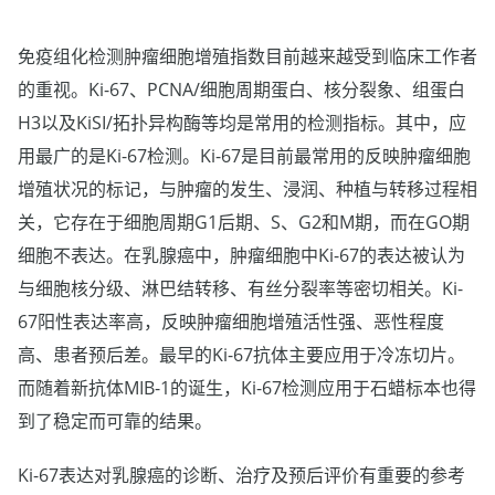
免疫组化检测肿瘤细胞增殖指数目前越来越受到临床工作者
的重视。Ki-67、PCNA/细胞周期蛋白、核分裂象、组蛋白
H3以及KiSI/拓扑异构酶等均是常用的检测指标。其中，应
用最广的是Ki-67检测。Ki-67是目前最常用的反映肿瘤细胞
增殖状况的标记，与肿瘤的发生、浸润、种植与转移过程相
关，它存在于细胞周期G1后期、S、G2和M期，而在GO期
细胞不表达。在乳腺癌中，肿瘤细胞中Ki-67的表达被认为
与细胞核分级、淋巴结转移、有丝分裂率等密切相关。Ki-
67阳性表达率高，反映肿瘤细胞增殖活性强、恶性程度
高、患者预后差。最早的Ki-67抗体主要应用于冷冻切片。
而随着新抗体MIB-1的诞生，Ki-67检测应用于石蜡标本也得
到了稳定而可靠的结果。
Ki-67表达对乳腺癌的诊断、治疗及预后评价有重要的参考