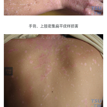
手背、上肢密集扁平疣样损害