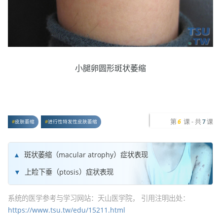
小腿卵圆形斑状萎缩
第
课 - 共
课
6
7
皮肤萎缩
进行性特发性皮肤萎缩
斑状萎缩（macular atrophy）症状表现
上睑下垂（ptosis）症状表现
系统的医学参考与学习网站：天山医学院， 引用注明出处：
https://www.tsu.tw/edu/15211.html