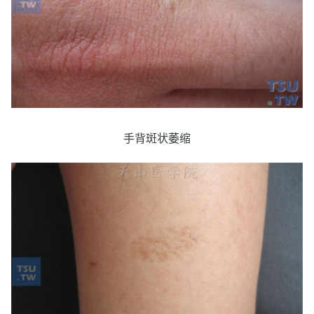
手背斑状萎缩