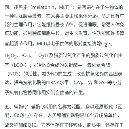
四、褪黑素（melatonin，MLT）：是普遍存在于生物体的
一种吲哚胺类激素，在人类主要由松果体分泌。MLT具有广
泛的生理作用，它能维持昼夜节律，促进睡眠，增强人体免
疫功能，抑制肿瘤细胞生长，对生长发育、性功能和许多器
-
官起调节作用。MLT以电子供体的形式直接清除O
•、
2
1
H
O
、•OH、
O
以及脂质过氧化产生的脂质过氧化自由
2
2
2
基（LOO•）；抑制NO合成的关键酶—一氧化氮合酶
（NOS）的活性，减少NO的生成；改变抗氧化酶的基因表
达，提高抗氧化酶的mRNA水平；与V
、V
和GSH等小分
E
C
子抗氧化物协同作用抑制自由基的产生。
五、辅酶Q：辅酶Q常用的名称为泛醌。多以还原形式（氢
醌，CoQH
）存在，人类和哺乳动物是10个异戊烯单位，
2
故又称辅酶Q10。它不但存在于线粒体、胞质中，还存在于