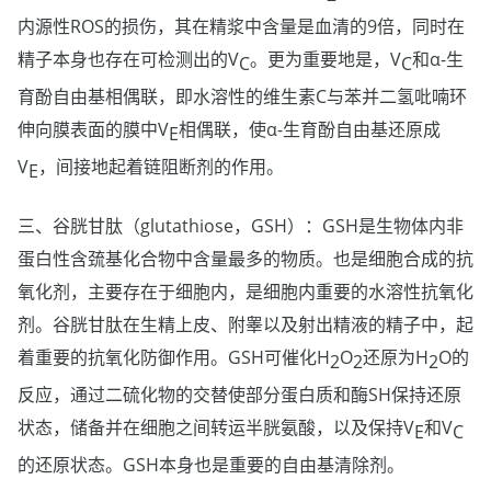
内源性ROS的损伤，其在精浆中含量是血清的9倍，同时在
精子本身也存在可检测出的V
。更为重要地是，V
和α-生
C
C
育酚自由基相偶联，即水溶性的维生素C与苯并二氢吡喃环
伸向膜表面的膜中V
相偶联，使α-生育酚自由基还原成
E
V
，间接地起着链阻断剂的作用。
E
三、谷胱甘肽（glutathiose，GSH）：GSH是生物体内非
蛋白性含巯基化合物中含量最多的物质。也是细胞合成的抗
氧化剂，主要存在于细胞内，是细胞内重要的水溶性抗氧化
剂。谷胱甘肽在生精上皮、附睾以及射出精液的精子中，起
着重要的抗氧化防御作用。GSH可催化H
O
还原为H
O的
2
2
2
反应，通过二硫化物的交替使部分蛋白质和酶SH保持还原
状态，储备并在细胞之间转运半胱氨酸，以及保持V
和V
E
C
的还原状态。GSH本身也是重要的自由基清除剂。