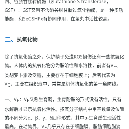
四、谷胱甘肽转硫酶（glutathione-S-transferase，
GST）：GST又叫不含硒谷胱甘肽过氧化物酶，是一种多功
能酶，和SeGSHPx有协同作用，在睾丸中活性较高。
抗氧化物
除了抗氧化酶之外，保护精子免遭ROS损伤还有一些抗氧化
物。人体内的抗氧化物分为脂溶性和水溶性，前者有V
、
E
类胡萝卜素及泛醌，主要存在于细胞膜上；后者代表为
V
，主要在组织液中，常常是机体抗氧化的第一道防线。
C
一、V
：V
又称生育酚，生育酚酯的形式没有活性，只有
E
E
水解后才显示抗氧化活性。按其分子结构中甲基数量及位置
的不同分为α、β、γ、δ四种形式，其中α-生育酚生理活性
最高。在动物界，V
几乎只存在于细胞膜、脂肪细胞脂滴
E