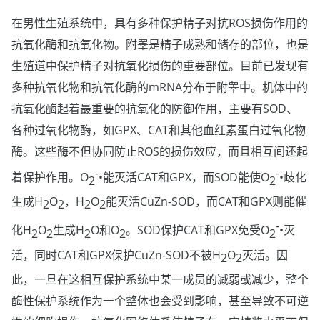
在男性生殖系统中，具有多种保护精子对抗ROS损伤作用的
抗氧化酶和抗氧化物。附睾是精子成熟和储存的部位，也是
生殖道中保护精子对抗氧化损伤的重要部位。目前已发现有
多种抗氧化物和抗氧化酶的mRNA分布于附睾中。机体中的
抗氧化酶起着最重要的抗氧化的防御作用，主要有SOD、
各种过氧化物酶，如GPX、CAT和其他血红素蛋白过氧化物
酶。这些酶不但协同防止ROS的损伤效应，而且相互间还起
-
-
着保护作用。O
•能灭活CAT和GPX，而SOD能使O
•歧化
2
2
生成H
O
，H
O
能灭活CuZn-SOD，而CAT和GPX则能催
2
2
2
2
-
化H
O
生成H
O和O
。SOD保护CAT和GPX免受O
•灭
2
2
2
2
2
活，同时CAT和GPX保护CuZn-SOD不被H
O
灭活。因
2
2
此，一旦在这相互保护系统中某一成员的减弱或减少，整个
酶性保护系统作为一个整体也会受到影响，甚至导致不可逆