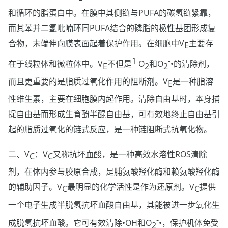
和循环的脂蛋白中。在膜中其侧链与PUFA的碳氢链紧靠，
而其苯并二氢吡喃环同PUFA结合的磷脂的极性基团形成复
合物，末端伸向膜表面起着保护作用。在细胞中V
主要存
E
1
-
在于线粒体和微粒体中。V
不但是
O
和O
•的清除剂，
E
2
2
而且更重要的是脂质过氧化作用的阻断剂。V
是一种脂溶
E
性维生素，主要在细胞膜内起作用。清除自由基时，本身捕
捉自由基而形成生育酚半醌自由基，可有效地终止自由基引
起的脂质过氧化的链式反应，是一种链阻断式抗氧化物。
二、V
：V
又称抗坏血酸，是一种高效水溶性ROS清除
C
C
剂，在体内参与胶原合成，是脯氨酸羟化酶和赖氨酸羟化酶
的辅助因子。V
最明显的化学活性是作为还原剂。V
提供
C
C
一个电子生成半脱氢抗坏血酸自由基，其能被进一步氧化生
-
成脱氢抗坏血酸。它可有效清除•OH和O
•，保护机体免受
2