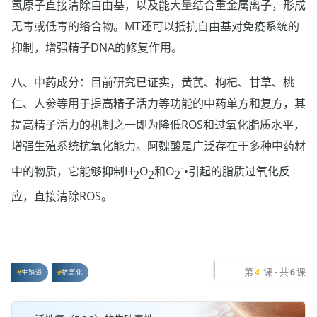
氢原子直接清除自由基，以及能大量结合重金属离子，形成
无毒或低毒的络合物。MT还可以抵抗自由基对免疫系统的
抑制，增强精子DNA的修复作用。
八、中药成分：目前研究已证实，黄芪、枸杞、甘草、桃
仁、人参等用于提高精子活力等功能的中药单方和复方，其
提高精子活力的机制之一即为降低ROS和过氧化脂质水平，
增强生殖系统抗氧化能力。阿魏酸是广泛存在于多种中药材
-
中的物质，它能够抑制H
O
和O
•引起的脂质过氧化反
2
2
2
应，直接清除ROS。
第
课 - 共
课
4
6
生殖道
抗氧化