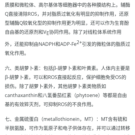
质膜和微粒体、高尔基体等细胞器中的各种膜结构上。辅酶
Q直接清除ROS，并对脂质过氧化有明显的抑制作用，还原
型辅酶Q较氧化型的抑制作用更为明显，还可以作为生育酚
自由基的还原剂和V
协同作用。除了对线粒体系统作用
E
2+
外，还能抑制由NADPH和ADP-Fe
引发的微粒体的脂质过
氧化作用。
六、类胡萝卜素：包括β-胡萝卜素和叶黄素。人体内主要是
β-胡萝卜素，可以和ROS直接起反应，保护细胞免受OS的
损伤。除了胡萝卜素外，其他胡萝卜素类物质如
canthaxanthin和八氢番茄红素（phytoene）等都是自由
基的有效猝灭剂，可抑制ROS的不良作用。
七、金属硫蛋白（metallothionein，MT）：MT含有硫和
半胱氨酸，可作为氢原子和电子供体存在，并可以通过转移