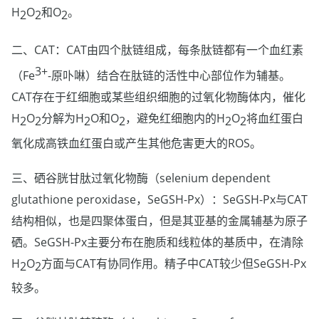
H
O
和O
。
2
2
2
二、CAT：CAT由四个肽链组成，每条肽链都有一个血红素
3+
（Fe
-原卟啉）结合在肽链的活性中心部位作为辅基。
CAT存在于红细胞或某些组织细胞的过氧化物酶体内，催化
H
O
分解为H
O和O
，避免红细胞内的H
O
将血红蛋白
2
2
2
2
2
2
氧化成高铁血红蛋白或产生其他危害更大的ROS。
三、硒谷胱甘肽过氧化物酶（selenium dependent
glutathione peroxidase，SeGSH-Px）：SeGSH-Px与CAT
结构相似，也是四聚体蛋白，但是其亚基的金属辅基为原子
硒。SeGSH-Px主要分布在胞质和线粒体的基质中，在清除
H
O
方面与CAT有协同作用。精子中CAT较少但SeGSH-Px
2
2
较多。