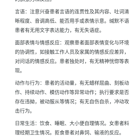
言语：注意兴奋患者言语的连贯性及其内容、吐词清
晰程度、音调高低、能否用手或表情示意。缄默不语
患者有无用文字表达能力，有无失语症。
面部表情与情感反应：观察患者面部表情变化与环境
的协调性，如接触工作人员及家属的情感反应差异，
对问话的情感反应。患者独处时，有无精神恍惚等表
现。
动作与行为：患者的活动量，有无蜡样屈曲、刻板动
作、持续动作、模仿动作等异常动作；执行要求是否
存在违拗，被动服从等情况；有无自伤自杀，冲动攻
击行为。
日常生活：饮食、睡眠、大小便自理情况。女患者料
理经期卫生情况。拒食患者对鼻饲、输液的反应。