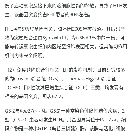
伤了启动囊泡及接下来的溶细胞性酶的释放，导致了HLH发
生。该基因突变约占FHL患者的30%左右。
FHL-4与
STX11
基因有关，该基因2005年被报道。其编码产
物为突触融合蛋白Syntaxin11，为t-SNAREs中的一员，可
能与转运囊泡由细胞内区域至细胞表面相关，但其确切作用
机制尚未完全阐明。
（2）免疫缺陷综合征相关HLH的发病机制：目前研究较多
的为Griscelli综合征（GS）、Chédiak-Higashi综合征
（CHS）和X性联淋巴增生综合征（XLP）三类，均发现有
相关的基因突变，见表67-2。
GS-2与
Rab27a
基因。GS是一种常染色体隐性遗传疾病，2
型（GS-2）患者可发生HLH。其基因异常位于Rab27a，编
码产物是一种小GTP（鸟苷三磷酸）酶，该酶与活化T细胞