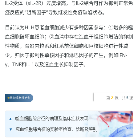
IL-2受体（sIL-2R）过度增高，与IL-2结合可作为抑制正常免
疫反应的“阻断因子”导致继发性免疫缺陷状态。
目前认为HLH患者血细胞减少有多种因素参与：①增多的噬
血细胞破坏血细胞；②血清中存在造血干祖细胞增殖的抑制
性物质，骨髓内粒系和红系前体细胞和巨核细胞进行性减
少，归因于抑制性单核因子和淋巴因子的产生，例如IFN-
γ、TNF和IL-1以及造血生长抑制因子。
第
课 - 共
课
2
5
噬血细胞综合征
噬血细胞综合征的病理及临床症状表现
噬血细胞综合征的实验室检查、诊断及鉴别