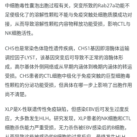
中细胞毒性囊泡出胞过程有关，突变所致的Rab27a功能不
足使极化了的溶解性颗粒不能与免疫突触处细胞质膜成功对
接，从而导致溶解性颗粒内容物释放功能受损，影响CTL与
NK细胞活性。
CHS也是常染色体隐性遗传疾病，CHS1基因即溶酶体运输
调控因子LYST，该基因突变后可导致不正常的溶酶体形
成，高尔基体外侧网络或从早期内涵体到晚期内涵体的转运
受损。CHS患者的CTL细胞中极化于免疫突触的巨型细胞毒
性颗粒的分泌功能受损，但具体在哪一步上影响了出胞作用
尚不清楚。
XLP是X-性联遗传性免疫缺陷，但感染EBV后可发生过度反
应，大多数发生HLH。研究发现，XLP患者的NK细胞和CTL
细胞杀伤能力严重受损，无力杀伤被EBV感染后的B细胞，
从而导致这些被感染的B细胞的过度反应，最终发生HLH。