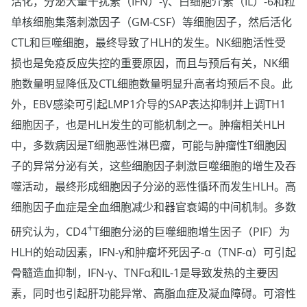
活化，分泌大量干扰素（IFN）-γ、白细胞介素（IL）-6和粒
单核细胞集落刺激因子（GM-CSF）等细胞因子，然后活化
CTL和巨噬细胞，最终导致了HLH的发生。NK细胞活性受
损也是免疫反应失控的重要原因，而且与预后有关，NK细
胞数量明显降低及CTL细胞数量明显升高者均预后不良。此
外，EBV感染可引起LMP1介导的SAP表达抑制并上调TH1
细胞因子，也是HLH发生的可能机制之一。肿瘤相关HLH
中，多数病因是T细胞恶性淋巴瘤，可能与肿瘤性T细胞因
子的异常分泌有关，这些细胞因子刺激巨噬细胞的增生及吞
噬活动，最终形成细胞因子分泌的恶性循环而发生HLH。高
细胞因子血症是全血细胞减少和器官衰竭的中间机制。多数
+
研究认为，CD4
T细胞分泌的巨噬细胞增生因子（PIF）为
HLH的始动因素，IFN-γ和肿瘤坏死因子-α（TNF-α）可引起
骨髓造血抑制，IFN-γ、TNFα和IL-1是导致发热的主要因
素，同时也引起肝功能异常、高脂血症及凝血障碍。可溶性