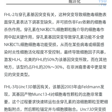
FHL-2与穿孔素基因突变有关，这种突变导致细胞毒细胞表
面穿孔素表达下调甚至缺失，并可损伤非Fas依赖的细胞毒
杀伤作用。穿孔素在NK和CTL细胞颗粒酶介导的细胞毒作
用中起关键作用，穿孔素基因突变导致穿孔素功能不全使
NK和CTL细胞细胞毒功能受损，从而在某些病毒或细菌感
染时炎性细胞活化程度不受控制，最终导致细胞因子风暴，
激发HLH。北美的FHL约50%为该基因突变所致，而在其他
地方，该型约占FHL的20%～30%，在非洲裔患者中更是常
见的突变类型。
FHL-3与
Unc13D
基因有关，该基因2003年由Feldmann发
现，其基因产物Munc13-4对细胞毒性颗粒的出胞非常重
要，这个过程要求快速转运包含穿孔素的溶细胞颗粒至靶细
胞黏附点，然后颗粒锚定并与细胞膜融合。
Unc13D
突变损