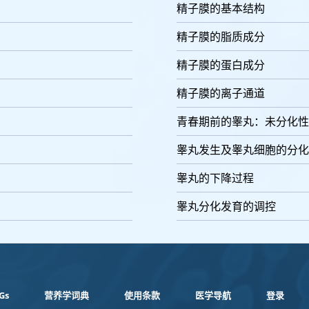
精子膜的基本结构
精子膜的脂质成分
精子膜的蛋白成分
精子膜的离子通道
青春期前的睾丸：未分化性
睾丸发生及睾丸细胞的分化
睾丸的下降过程
睾丸分化发育的调控
Gs
营养学词典
使用条款
医学导航
登录