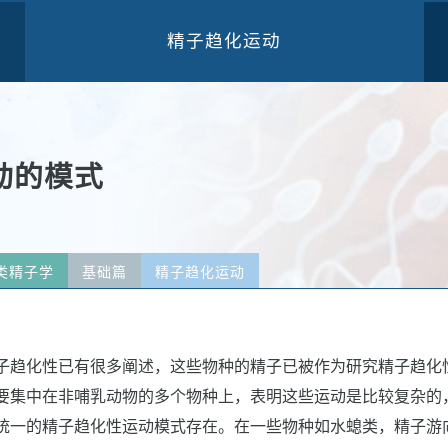
精子趋化运动
三
动的模式
类精子学
基础篇
精子趋化运动
子趋化性已有很多阐述，这些物种的精子已被作为研究精子趋化
要集中在非哺乳动物的多个物种上，表明这些运动是比较复杂的
统一的精子趋化性运动模式存在。在一些物种如水螅类，精子游