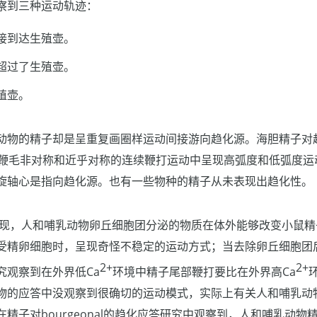
察到三种运动轨迹：
接到达生殖壶。
超过了生殖壶。
殖壶。
动物的精子却是呈重复画圈样运动间接游向趋化源。海胆精子对趋化
精子在鞭毛非对称和近乎对称的连续鞭打运动中呈现高弧度和低弧度
旋轴心是指向趋化源。也有一些物种的精子从未表现出趋化性。
究发现，人和哺乳动物卵丘细胞团分泌的物质在体外能够改变小鼠
受精卵细胞时，呈现奇怪不稳定的运动方式；当去除卵丘细胞团
2+
2+
究观察到在外界低Ca
环境中精子尾部鞭打要比在外界高Ca
物的应答中没观察到很确切的运动模式，实际上有关人和哺乳动
精子对bourgeonal的趋化应答研究中观察到，人和哺乳动