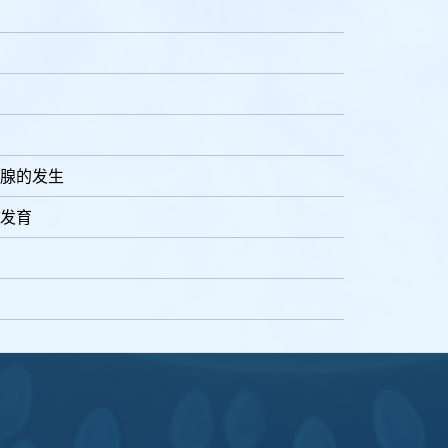
腺的发生
发育