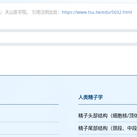
：天山医学院， 引用注明出处：
https://www.tsu.tw/edu/5032.html
人类精子学
精子头部结构（细胞核/顶
精子尾部结构（颈段、中段