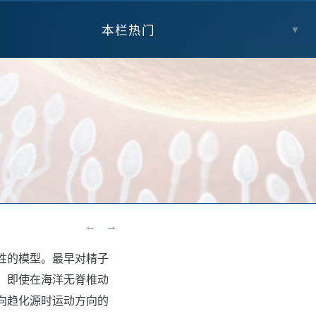
本栏热门
▼
←
→
性的模型。最早对精子
，即使在海洋无脊椎动
向趋化源时运动方向的