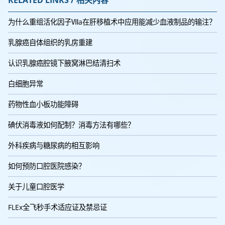
RELATED LINKS / 相关内容
为什么重组活化因子Ⅶa在肝移植术中应用能减少血液制品的输注？
乳腺癌自体组织的乳房重建
认识乳腺癌腔镜下腋窝淋巴结清扫术
白细胞异常
药物性血小板功能障碍
碘伏消毒液如何配制？消毒方法有哪些？
外科疾病与糖尿病的相互影响
如何预防口腔医院感染？
关于儿童口腔医学
FLEx全飞秒手术适应证及禁忌证