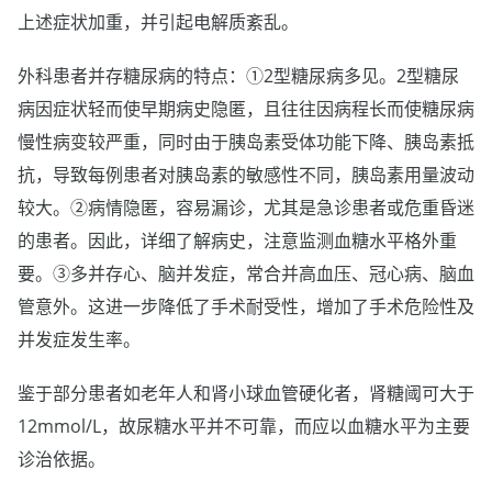
上述症状加重，并引起电解质紊乱。
外科患者并存糖尿病的特点：①2型糖尿病多见。2型糖尿
病因症状轻而使早期病史隐匿，且往往因病程长而使糖尿病
慢性病变较严重，同时由于胰岛素受体功能下降、胰岛素抵
抗，导致每例患者对胰岛素的敏感性不同，胰岛素用量波动
较大。②病情隐匿，容易漏诊，尤其是急诊患者或危重昏迷
的患者。因此，详细了解病史，注意监测血糖水平格外重
要。③多并存心、脑并发症，常合并高血压、冠心病、脑血
管意外。这进一步降低了手术耐受性，增加了手术危险性及
并发症发生率。
鉴于部分患者如老年人和肾小球血管硬化者，肾糖阈可大于
12mmol/L，故尿糖水平并不可靠，而应以血糖水平为主要
诊治依据。