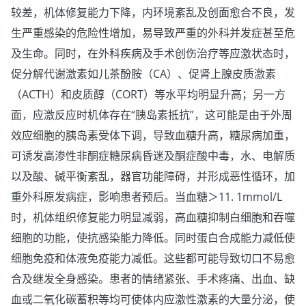
较差，机体修复能力下降，内环境紊乱及创面愈合不良，发
生严重感染的危险性增加，易导致严重的外科并发症甚至危
及生命。同时，在外科疾病及手术创伤治疗等应激状态时，
促分解代谢激素如儿茶酚胺（CA）、促肾上腺皮质激素
（ACTH）和皮质醇（CORT）等水平均明显升高；另一方
面，应激反应时机体存在“胰岛素抵抗”，这可能是由于外周
效应细胞的胰岛素受体下调，导致血糖升高，糖尿病加重，
可诱发高渗性非酮症糖尿病昏迷及酮症酸中毒，水、电解质
以及酸、碱平衡紊乱，器官功能障碍，并形成恶性循环，加
重外科原发病症，影响患者预后。当血糖＞11. 1mmol/L
时，机体组织修复能力明显减弱，高血糖抑制白细胞和吞噬
细胞的功能，使抗感染能力降低。同时蛋白合成能力减低使
细胞免疫和体液免疫能力减低。这些都可能导致切口不易愈
合及继发全身感染。患者的情绪紧张、手术疼痛、出血、缺
血或二氧化碳蓄积等均可使体内应激性激素的大量分泌，使