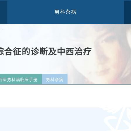
男科杂病
三
综合征的诊断及中西治疗
西医男科病临床手册
男科杂病