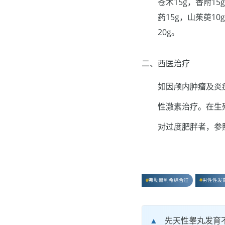
苍术15g，香附15
药15g，山茱萸1
20g。
二、西医治疗
如因颅内肿瘤及炎
性激素治疗。在生
对过度肥胖者，参
弗勒赫利希综合征
男性性发
先天性睾丸发育