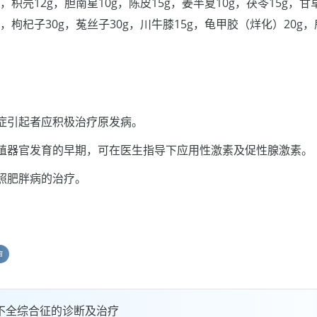
g，枳壳12g，胆南星10g，陈皮15g，姜半夏10g，茯苓15g，甘
0g，枸杞子30g，菟丝子30g，川牛膝15g，龟甲胶（烊化）20g
症引起者应积极治疗原发病。
殖器官发育的早期，可在医生指导下应用性激素及促性腺激素。
照肥胖病的治疗。
育
不全综合征的诊断及治疗