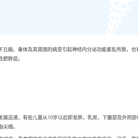
下丘脑、垂体及其周围的病变引起神经内分泌功能紊乱所致，也
性肥胖症。
发展迅速，有些儿童从10岁以后即发胖，乳房、下腹部及外阴部
指尖细。