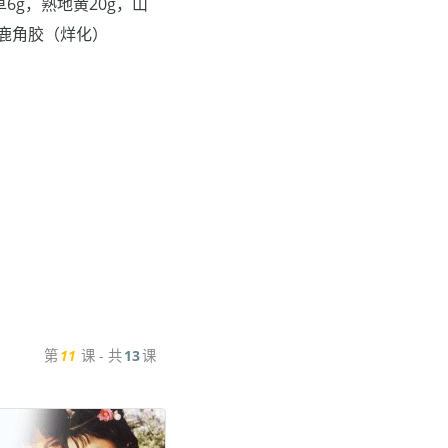
草6g，熟地黄20g，山
，鹿角胶（烊化）
第
11
课 - 共
13
课