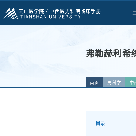
天山医学院 /
中西医男科病临床手册
弗勒赫利希
首页
男科学
中
目录