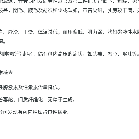
能减退：青春期前发病者性器官及第二性征发育低下、迟缓，男
较差，阴毛、腋毛及胡须稀少或缺如，声音尖细，乳房较丰满，
白、厥冷、干燥、体温过低，血压偏低，肌力弱，状如黏液性水
痫。
内肿瘤所引起者，偶有颅内高压的症状，如头痛、恶心、呕吐等
学检查
性腺激素及性激素含量降低。
管萎缩，间质纤维化，无精子生成。
部分可发现有颅内肿瘤占位性病变。