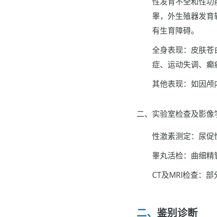
性发育不全和性功
睾，外生殖器发育
有生育障碍。
全身表现：皮肤苍
症、运动失调、癫
其他表现：如因颅
二、实验室检查及影像
性激素测定：尿促
睾丸活检：曲细精
CT及MRI检查：
鉴别诊断