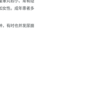
童睾丸较小，常有隐
如女性。成年患者多
肿，有时也并发尿崩
。