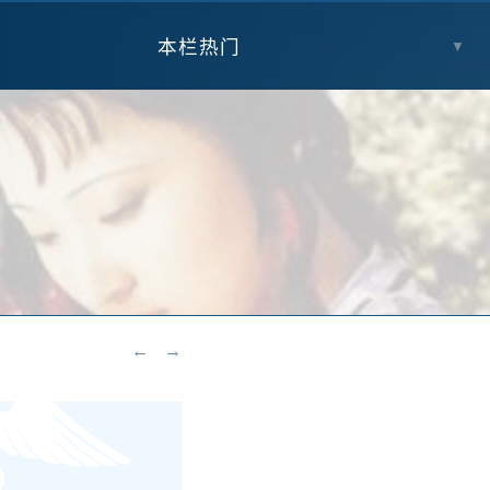
本栏热门
▼
←
→