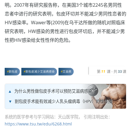
明。2007年有研究报告称，在美国3个城市2245名男同性
恋者中进行的研究表明，包皮环切并不能减少男同性恋者的
HIV感染率。Wawer等(2009)在乌干达所做的随机对照临床
研究表明，HW感染的男性进行包皮环切后，并不能减少男
性把HIV感染给女性性伴的危险。
第
课 - 共
课
11
33
割包皮
割包皮减少艾滋病感染
艾滋病
为什么男性做包皮手术可以预防艾滋病感染？
割包皮手术能有效减少人乳头瘤病毒（HPV）的性传播
系统的医学参考与学习网站：天山医学院， 引用注明出处：
https://www.tsu.tw/edu/6268.html