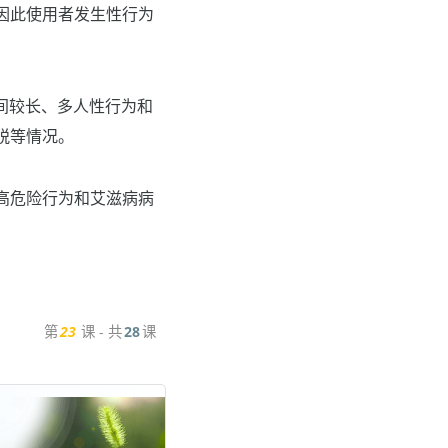
因此使用者发生性行为
间较长、多人性行为和
脱等情况。
高危险行为和艾滋病病
第
23
课 - 共
28
课