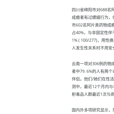
四川省绵阳市对688名
成瘾者有过嫖娼行为，他
市602名阿片类药物成
占40%，与非固定性伴
1% ( 100/277)，
人发生性关系时不用安全套
云南一项对306例药
者中79. 6%的人有两个
伴侣。他们/她们在性活
测中，最近12个月内与
射毒品人群最近1次与
国内外多项研究显示，