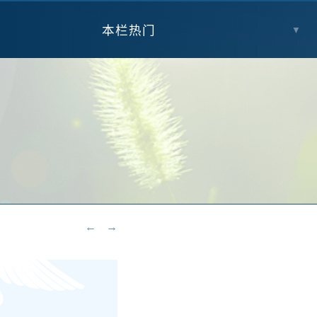
本栏热门
▼
←
→