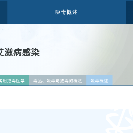
吸毒概述
三
艾滋病感染
实用戒毒医学
毒品、吸毒与戒毒的概念
吸毒概述