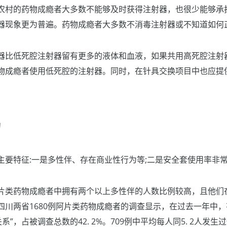
农村的药物成瘾者大多数不能够及时获得注射器，也很少能够承
器现象更为普遍。药物成瘾者大多数不消毒注射器或不知道如何
器比低死腔注射器留有更多的液体和血液，如果共用高死腔注射器
物成瘾者使用低死腔的注射器。同时，在针具交换项目中也应提
为
主要特征:一是多性伴、存在商业性行为等;二是安全套使用率非
片类药物成瘾者中拥有两个以上多性伴的人数比例较高，且他们
川两省1680例阿片类药物成瘾者的调查显示，在过去一年中，有
系”，占被调查总数的42. 2%。709例中平均每人同5. 2人发生