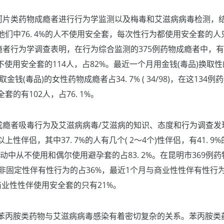
阿片类药物成瘾者进行行为学监测以及梅毒和艾滋病病毒检测，结果
们中76. 4%的人不使用安全套，每次性行为都使用安全套的人只
瘾者行为学调查表明，在行为综合监测的375例药物成瘾者中，有
不使用安全套的114人，占82%。最近一个月用金钱(毒品)换取性
用性换取金钱(毒品)的女性药物成瘾者占34. 7% ( 34/98)，在这1
的有102人，占76. 1%。
物成瘾者吸毒行为及艾滋病病毒/艾滋病的知识、态度和行为调查
以上性伴侣，其中37. 7%的人有几个( 2～4个)性伴侣，有41. 9
动中从不使用和偶尔使用避孕套的占83. 2%。在昆明市369例
非固定性伴有性行为的占36%，最近1个月与商业性性伴有性行为
商业性性伴使用安全套的只有21%。
苯丙胺类药物与艾滋病病毒感染有着密切复杂的关系。苯丙胺类