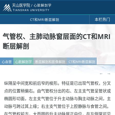
天山医学院 /
心脏解剖学
本栏热门
CT和MRI断层解剖
气管权、主肺动脉窗层面的CT和MRI
断层解剖
心血管
心脏解剖学
断层解剖和影像解剖
CT和MRI断层解剖
←
→
纵隔呈中间宽和前后窄的梭形。特征是已出现气管权，分叉
点的位置稍偏右。由气管权分出的右、左主支气管呈管状或
椭圆形切面，左主支气管位于升主动脉与胸主动脉之间，主
动脉弓跨过其上缘；右主支气管位于上腔静脉与食管之间。
在气管权前方，大而圆的升主动脉居正中位，在左侧常可见