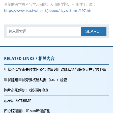
系统的医学参考与学习网站：天山医学院， 引用注明出处：
https://www.tsu.tw/heart/jiepou/dcyx/ct-mri/197.html
SEARCH
RELATED LINKS / 相关内容
甲状旁腺探查失败或怀疑异位瘤时用动脉造影与静脉采样定位肿瘤
甲状腺与甲状旁腺核磁共振（MRI）检查
胸片心影解剖：X线摄片检查
心室层面CT和MRI
四心腔层面CT和MRI断层解剖