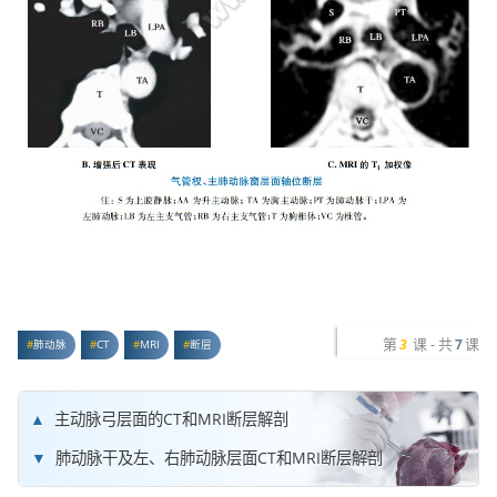
第
课 - 共
课
3
7
肺动脉
CT
MRI
断层
主动脉弓层面的CT和MRI断层解剖
肺动脉干及左、右肺动脉层面CT和MRI断层解剖