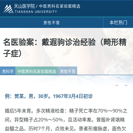
天山医学院 /
中医男科名家验案精选
本栏热门
男性不育
名医验案：戴遐驹诊治经验（畸形精
子症）
男科学
中医男科名家验案精选
男性不育
←
→
例：贺某，男，30岁。1967年3月4日初诊
婚后5年未育。多次精液检查：精子死亡率在70％～90％之
间，异型精子占20％～50％，且活动率差。曾服补肾填精
益髓之品，历时7个月，点效未见。患者形瘦脉虚，面色欠