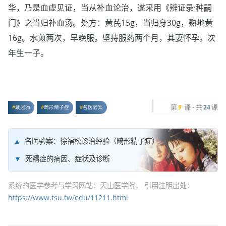
华，乃是血虚见证，当从补血论治，遂采用《辨证录·种嗣
门》之当归补血汤。处方：黄芪15g，当归身30g，熟地黄
16g。水煎两次，早晚服。坚持服药两个月，其妻怀孕。次
年生一子。
第
课 - 共
课
9
24
戴遐驹
畸形精子症
名医验案
名医验案：徐福松诊治经验（畸形精子症）
死精症的病因、症状及诊断
系统的医学参考与学习网站：天山医学院， 引用注明出处：
https://www.tsu.tw/edu/11211.html