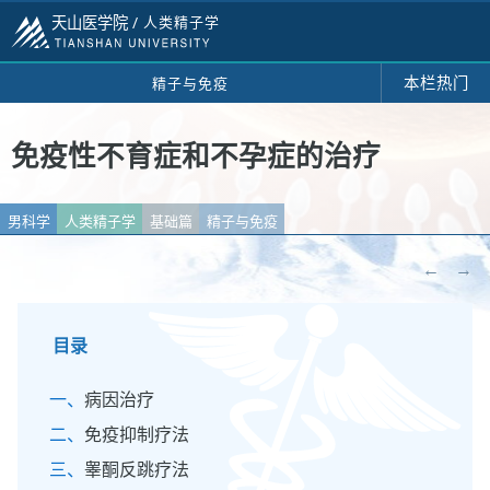
天山医学院 /
人类精子学
本栏热门
精子与免疫
免疫性不育症和不孕症的治疗
男科学
人类精子学
基础篇
精子与免疫
←
→
目录
病因治疗
免疫抑制疗法
睾酮反跳疗法