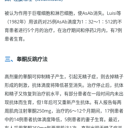
被认为作用于巨噬细胞和淋巴细胞，使AsAb消失。Luisi等
（1982年）用该药对25例AsAb滴度为1∶32～1∶512的不
育患者进行5个月的治疗，在治疗期间和停药2月内，有7例
患者生育。
睾酮反跳疗法
高剂量的睾酮可抑制精子产生，引起无精子症，则去掉精子
形成的刺激，抗体滴度将降低甚至消失。治疗停止后，抗体
和精子又恢复到治疗前水平，有部分患者在一段时间内未出
现抗体而生育，但1年后可又重新产生抗体。有人报告每两
周肌肉注射睾酮250mg，治疗的6～12个月期间，17例患者
中的14例患者抗体滴度降低，5例患者的妻子生育。最近，
有人采用睾酮250mg每两周肌注1次，直到出现无精子症并