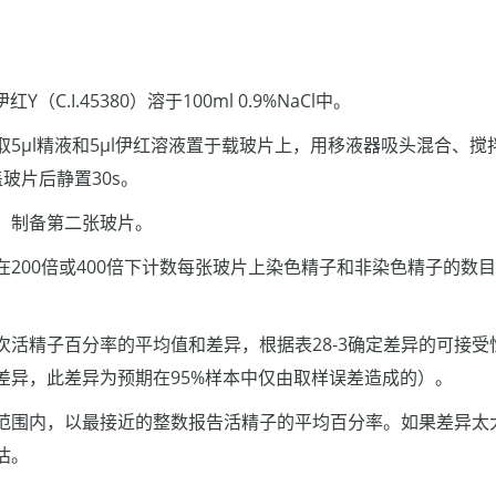
Y（C.I.45380）溶于100ml 0.9%NaCl中。
取5μl精液和5μl伊红溶液置于载玻片上，用移液器吸头混合、
盖玻片后静置30s。
，制备第二张玻片。
在200倍或400倍下计数每张玻片上染色精子和非染色精子的数
次活精子百分率的平均值和差异，根据表28-3确定差异的可接
差异，此差异为预期在95%样本中仅由取样误差造成的）。
范围内，以最接近的整数报告活精子的平均百分率。如果差异太
估。