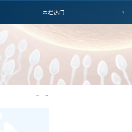
本栏热门
▼
←
→