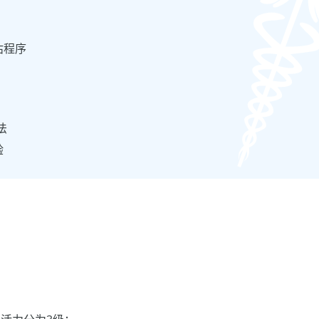
估程序
法
验