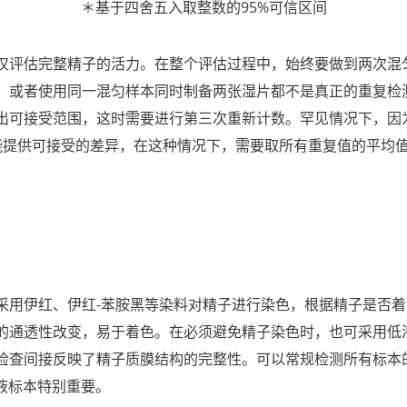
＊基于四舍五入取整数的95%可信区间
仅评估完整精子的活力。在整个评估过程中，始终要做到两次混
，或者使用同一混匀样本同时制备两张湿片都不是真正的重复检
出可接受范围，这时需要进行第三次重新计数。罕见情况下，因
能提供可接受的差异，在这种情况下，需要取所有重复值的平均
采用伊红、伊红-苯胺黑等染料对精子进行染色，根据精子是否
的通透性改变，易于着色。在必须避免精子染色时，也可采用低渗
检查间接反映了精子质膜结构的完整性。可以常规检测所有标本
精液标本特别重要。