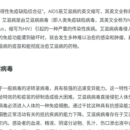
性免疫缺陷综合征”。AIDS是艾滋病的英文缩写，其英文全称是Acqu
ndrome。艾滋病是由艾滋病病毒（即人类免疫缺陷病毒，其英文全称为h
ncy virus，缩写为HIV）引起的一种严重的传染性疾病。艾滋病病
的免疫功能遭到破坏时，就会发生多种难以治愈的感染和肿瘤，
滋病的疫苗和能彻底治愈艾滋病的药物。
病病毒
于一般病毒的逆转录病毒，具有极强的迅速变异能力。这一特性
给特效药和疫苗的研制造成极大困难。艾滋病病毒直接侵犯人体
病毒必须进入人体的一种免疫细胞。通过干扰这种具有抗感染能
细胞正常活动有关的抵抗疾病的能力下降。艾滋病病毒存在于艾
织内。感染者的血液、精液、阴道分泌物、乳汁、伤口渗出液中