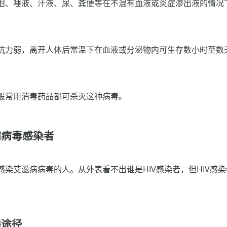
泪、唾液、汗液、尿、粪便等在不混有血液或炎症渗出液的情况
抗力弱，离开人体后常温下在血液或分泌物内可生存数小时至数
般常用消毒药品都可杀灭这种病毒。
病病毒感染者
感染艾滋病病毒的人。从外表看不出谁是HIV感染者，但HIV感
播途径