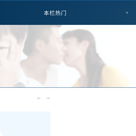
本栏热门
▼
←
→