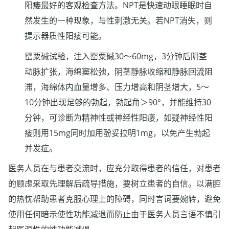
阳痿最好的客观检查方法。NPT是快速动眼睡眠时自
然发生的一种现象，与性刺激无关。若NPT消失，则
提示器质性阳痿可能。
罂粟碱试验，注入罂粟碱30～60mg，3分钟后阴茎
动脉扩张，海绵窦松弛，阴茎静脉收缩和静脉回流阻
滞，海绵体内血量增多、压力增高和阴茎增大，5～
10分钟出现足够的勃起，勃起角＞90°，并能维持30
分钟，可诊断为精神性或神经性阳痿，如疑神经性阳
痿则用15mg同时加用酚妥拉明1mg，以免产生勃起
并发症。
医务人员在与患者交流时，应充分取得患者的信任，对患者
的顾虑采取先理解后疏导措施，要树立患者的自信。以满腔
的热忱帮助患者克服心理上的障碍，同时言词要婉转，避免
使用任何暗示使性功能减退而防止由于医务人员言语不慎引