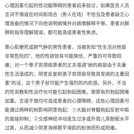
心理因素引起的性功能障碍的患者前来就诊，如果医务人员
言词不慎或在时间和场合（旁人在场）不恰当及患者缺乏心
理准备的情况下向他说明病情并对病情解释不够，患者对解
释和指导理解错误，都可能造成患者性焦虑。
患心肌梗死或肺气肿的男性患者，当被告知“性生活对他是
非常危险的”，他的性欲就有可能降低，严重的可导致阳
痿；对一个患子宫颈癌患者的丈夫强调“她的病是由于夫妻
性生活造成的，阴茎反复刺激子宫颈是导致其发病的主要因
素”的话，这个男子就可能产生强烈的内疚感。另外，不当
的性说教和性治疗也可能引起勃起困难，使原有的勃起困难
加重。言语不慎均可造成患者的心理障碍，这些心理因素可
能通过两种机制影响阴茎勃起：①大脑对脊髓勃起反射中枢
的直接抑制；②交感神经冲动发生过多或外周儿茶酚胺水平
过高，从而减少阴茎海绵窦平滑肌的松弛而形成阳痿。