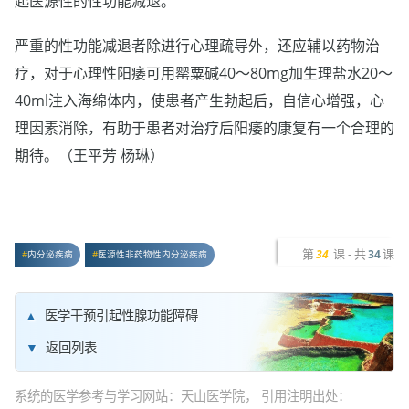
起医源性的性功能减退。
严重的性功能减退者除进行心理疏导外，还应辅以药物治
疗，对于心理性阳痿可用罂粟碱40～80mg加生理盐水20～
40ml注入海绵体内，使患者产生勃起后，自信心增强，心
理因素消除，有助于患者对治疗后阳痿的康复有一个合理的
期待。（王平芳 杨琳）
第
课 - 共
课
34
34
内分泌疾病
医源性非药物性内分泌疾病
医学干预引起性腺功能障碍
返回列表
系统的医学参考与学习网站：天山医学院， 引用注明出处：