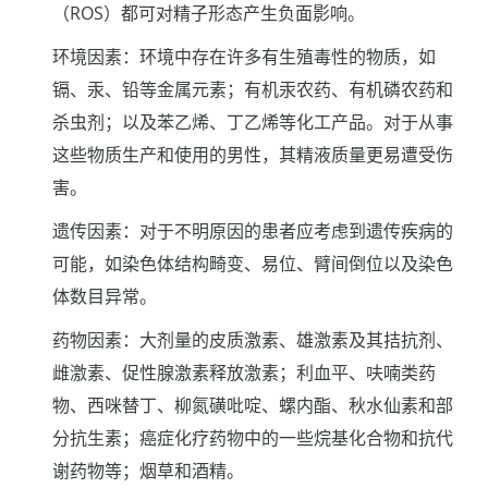
（ROS）都可对精子形态产生负面影响。
环境因素：环境中存在许多有生殖毒性的物质，如
镉、汞、铅等金属元素；有机汞农药、有机磷农药和
杀虫剂；以及苯乙烯、丁乙烯等化工产品。对于从事
这些物质生产和使用的男性，其精液质量更易遭受伤
害。
遗传因素：对于不明原因的患者应考虑到遗传疾病的
可能，如染色体结构畸变、易位、臂间倒位以及染色
体数目异常。
药物因素：大剂量的皮质激素、雄激素及其拮抗剂、
雌激素、促性腺激素释放激素；利血平、呋喃类药
物、西咪替丁、柳氮磺吡啶、螺内酯、秋水仙素和部
分抗生素；癌症化疗药物中的一些烷基化合物和抗代
谢药物等；烟草和酒精。