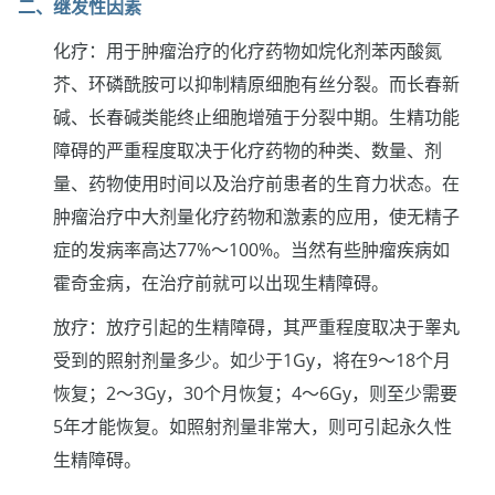
二、继发性因素
化疗：用于肿瘤治疗的化疗药物如烷化剂苯丙酸氮
芥、环磷酰胺可以抑制精原细胞有丝分裂。而长春新
碱、长春碱类能终止细胞增殖于分裂中期。生精功能
障碍的严重程度取决于化疗药物的种类、数量、剂
量、药物使用时间以及治疗前患者的生育力状态。在
肿瘤治疗中大剂量化疗药物和激素的应用，使无精子
症的发病率高达77%～100%。当然有些肿瘤疾病如
霍奇金病，在治疗前就可以出现生精障碍。
放疗：放疗引起的生精障碍，其严重程度取决于睾丸
受到的照射剂量多少。如少于1Gy，将在9～18个月
恢复；2～3Gy，30个月恢复；4～6Gy，则至少需要
5年才能恢复。如照射剂量非常大，则可引起永久性
生精障碍。