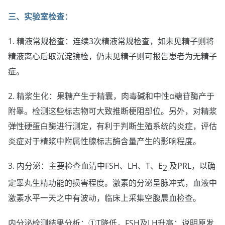
三、实验室检查：
1. 精液常规检查：连续3次精液常规检查，如未见精子则将
精液离心后取沉淀镜检，仍未见精子则可报告患者为无精子
症。
2. 精浆生化：果糖产生于精囊，肉毒碱和中性α糖苷酶产于
附睾。检测这些标志物可大致推断梗阻部位。另外，对精浆
弹性硬蛋白酶进行测定，有利于判断生殖系统的炎症，评估
炎症对于精浆中附属性腺标志酶含量产生的影响程度。
3. 内分泌：主要检查血清中FSH、LH、T、E
及PRL，以确
2
定睾丸生精功能的损害程度。激素的分泌呈脉冲式，血液中
激素水平一天之中有波动，临床上采集空腹晨血检查。
内分泌检测结果分析：①T降低，FSH及LH升高：说明原发