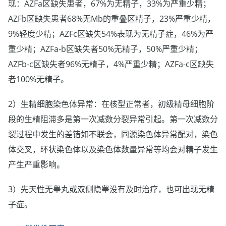
现：AZFa区缺失患者，67%为无精子，33%为严重少精；
AZFb区缺失患者68%无Mb的重叠区精子，23%严重少精，
9%轻度少精；AZFc区缺失54%表现为无精子症，46%为严
重少精；AZFa-b区缺失者50%无精子，50%严重少精；
AZFb-c区缺失者96%无精子，4%严重少精；AZFa-c区缺失
者100%无精子。
2）生精细胞染色体异常：在核型正常者，初级精母细胞阶
段的生精阻滞多是第一次减数分裂异常引起。第一次减数分
裂过程中发生的差错如不联会，同源染色体异常配对，染色
体交叉，环状染色体以及染色体数量异常等均会对精子发生
产生严重影响。
3）先天性无睾丸或双侧隐睾没有及时治疗，也可出现无精
子症。