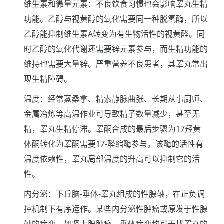
维生素和微量元素：不良饮食习惯也会影响睾丸生精
功能。乙醇与视黄醇的氧化需要同一种脱氢酶，所以
乙醇能抑制维生素A转变为有生物活性的视黄醛。同
时乙醇的氧化代谢还需要锌元素参与，而生精功能的
维持也需要大量锌。严重营养不良患者，其睾丸常出
现生精障碍。
温度：经常蒸桑拿、精索静脉曲张、长期从事厨师、
金属冶炼等高温作业可导致精子数量减少，甚至无
精，睾丸生精停滞。睾酮合成的最后步骤为17羟黄
体酮转化为睾酮需要17-醛缩酶参与。该酶的活性有
温度依赖性，睾丸局部温度的升高可以抑制它的活
性。
内分泌：下丘脑-垂体-睾丸组成的性腺轴，在正负调
控机制下有序运作。某些内分泌性肿瘤或原发于性腺
轴的病变，如肾上腺肿瘤、垂体病变均可干扰睾丸的