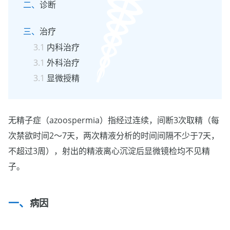
诊断
治疗
内科治疗
外科治疗
显微授精
无精子症（azoospermia）指经过连续，间断3次取精（每
次禁欲时间2～7天，两次精液分析的时间间隔不少于7天，
不超过3周），射出的精液离心沉淀后显微镜检均不见精
子。
病因