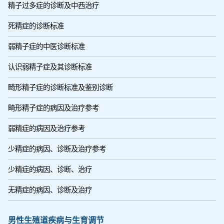
精子过多症的诊断及中西治疗
死精症的诊断标准
弱精子症的中医诊断标准
认识弱精子症及其诊断标准
畸形精子症的诊断标准及鉴别诊断
畸形精子症的病因及治疗参考
弱精症的病因及治疗参考
少精症的病因、诊断及治疗参考
少精症的病因、诊断、治疗
无精症的病因、诊断及治疗
男性生殖道疾病与生育调节