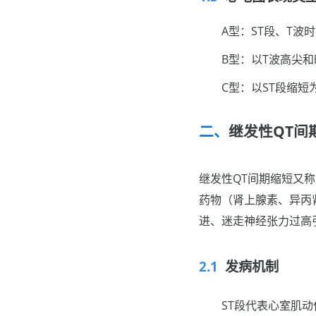
A型：ST段、T
B型：以T波高尖
C型：以ST段缩
继发性QT间
继发性QT间期缩短又
药物（肾上腺素、异丙
进、迷走神经张力过高
发病机制
ST段代表心室肌