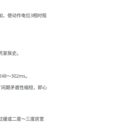
加，使动作电位3相时程
死家族史。
48～302ms。
T间期矛盾性缩短，即心
过缓或二度～三度房室