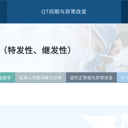
QT间期与异常改变
三
短（特发性、继发性）
电图学
临床心电图详解与诊断
波的正常值与异常改变
Q