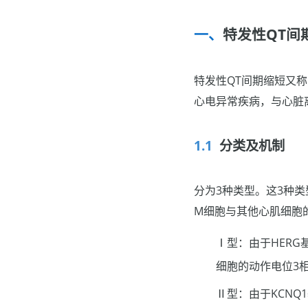
特发性QT间
特发性QT间期缩短又
心电异常疾病，与心脏
分类及机制
分为3种类型。这3种
M细胞与其他心肌细胞
Ⅰ型：由于HERG基
细胞的动作电位3
Ⅱ型：由于KCNQ1