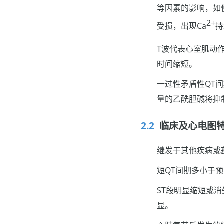
等因素的影响，如
2+
受损，出现Ca
持
T波代表心室肌动
时间缩短。
一过性矛盾性QT
量的乙酰胆碱将抑制
临床及心电图
继发于其他疾病或
短QT间期多小于预
ST段明显缩短或
显。