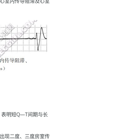
型心室内传导阻滞及心室
倍，表明短Q—T间期与长
会出现二度、三度房室传