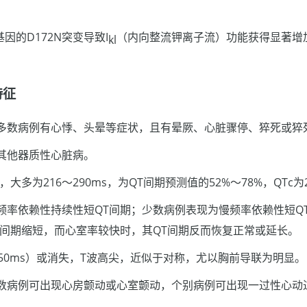
。
基因的D172N突变导致I
（内向整流钾离子流）功能获得显著增
kl
特征
多数病例有心悸、头晕等症状，且有晕厥、心脏骤停、猝死或猝
其他器质性心脏病。
大多为216～290ms，为QT间期预测值的52%～78%，QTc为2
频率依赖性持续性短QT间期；少数病例表现为慢频率依赖性短Q
T间期缩短，而心室率较快时，其QT间期反而恢复正常或延长。
50ms）或消失，T波高尖，近似于对称，尤以胸前导联为明显。
数病例可出现心房颤动或心室颤动，个别病例可出现一过性心动