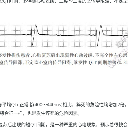
短QT间期，多伴随心动过缓、二度～三度房室传导阻滞、不定
与平均QTc正常者(400～440ms)相比，猝死的危险性均增加2
ada综合征一样，也是发生猝死的危险因素。
复苏后出现的短QT间期，是一种严重的心电现象，预示着很快