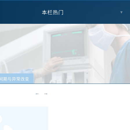
本栏热门
▼
T间期与异常改变
←
→