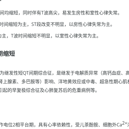
波时间均缩短，同时伴有T波高尖，易发生房性和室性心律失常。
和时间缩短为主，ST段改变不明显，以房性心律失常为主。
短为主，T波时间缩短不明显，以室性心律失常为主。
期缩短
称为继发性短QT间期综合征，是继发于电解质异常（高钙血症、
肾上腺素、多巴胺等）影响、洋地黄效应或中毒、超急性期心肌
引起的早复极综合征及心肺复苏后的危重病例等。
2+
动作电位2相平台期，具有心率依赖性，受儿茶酚胺、细胞外Ca