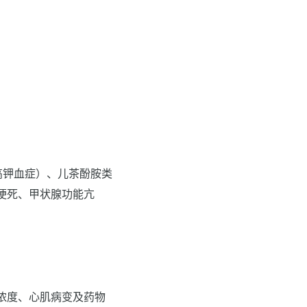
高钾血症）、儿茶酚胺类
梗死、甲状腺功能亢
浓度、心肌病变及药物