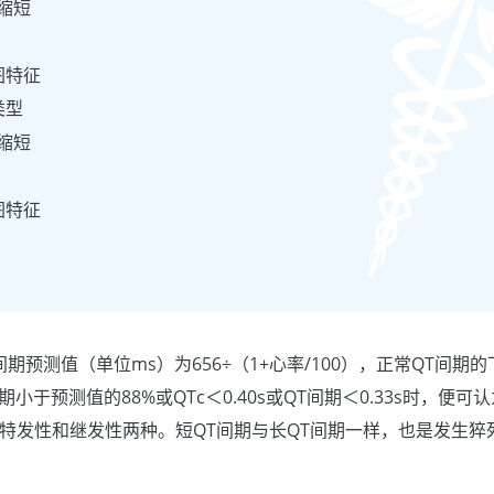
缩短
图特征
类型
缩短
图特征
出QT间期预测值（单位ms）为656÷（1+心率/100），正常QT间
期小于预测值的88%或QTc＜0.40s或QT间期＜0.33s时，便可
为特发性和继发性两种。短QT间期与长QT间期一样，也是发生猝