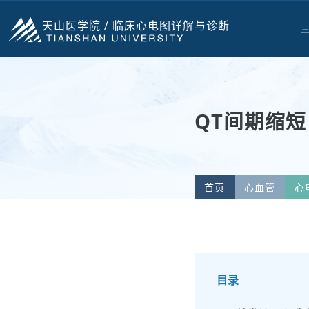
天山医学院 /
临床心电图详解与诊断
QT间期缩
首页
心血管
心
目录