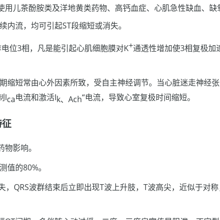
使用儿茶酚胺类及洋地黄类药物、高钙血症、心肌急性缺血、缺
续内流，均可引起ST段缩短或消失。
+
作电位3相，凡是能引起心肌细胞膜对K
通透性增加使3相复极加
间期缩短常由心外因素所致，受自主神经调节。当心脏迷走神经
I
电流和激活I
“电流，导致心室复极时间缩短。
ca
k、Ach
特征
药物影响。
测值的80%。
消失，QRS波群结束后立即出现T波上升肢，T波高尖，近似于对