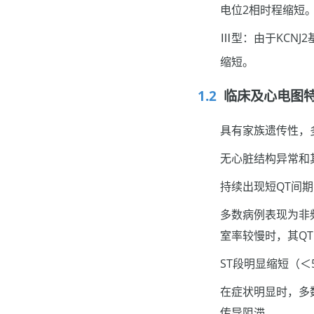
电位2相时程缩短
Ⅲ型：由于KCNJ2
缩短。
临床及心电图
具有家族遗传性，
无心脏结构异常和
持续出现短QT间期，
多数病例表现为非
室率较慢时，其Q
ST段明显缩短（＜
在症状明显时，多
传导阻滞。