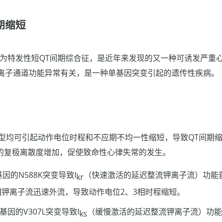
期缩短
称为特发性短QT间期综合征，是近年来发现的又一种可诱发严重
离子通道功能异常有关，是一种单基因突变引起的遗传性疾病。
类型均可引起动作电位时程和不应期不均一性缩短，导致QT间期
的复极离散度增加，促使致命性心律失常的发生。
因的N588K突变导致I
（快速激活的延迟整流钾离子流）功能
kr
相钾离子流迅速外流，导致动作电位2、3相时程缩短。
基因的V307L突变导致I
（缓慢激活的延迟整流钾离子流）功能
ks