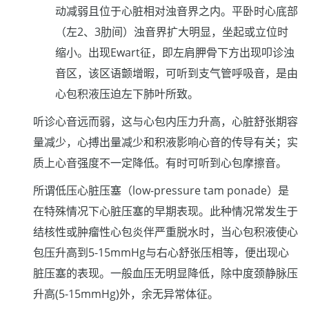
动减弱且位于心脏相对浊音界之内。平卧时心底部
（左2、3肋间）浊音界扩大明显，坐起或立位时
缩小。出现Ewart征，即左肩胛骨下方出现叩诊浊
音区，该区语颤增暇，可听到支气管呼吸音，是由
心包积液压迫左下肺叶所致。
听诊心音远而弱，这与心包内压力升高，心脏舒张期容
量减少，心搏出量减少和积液影响心音的传导有关；实
质上心音强度不一定降低。有时可听到心包摩擦音。
所谓低压心脏压塞（low-pressure tam ponade）是
在特殊情况下心脏压塞的早期表现。此种情况常发生于
结核性或肿瘤性心包炎伴严重脱水时，当心包积液使心
包压升高到5-15mmHg与右心舒张压相等，便出现心
脏压塞的表现。一般血压无明显降低，除中度颈静脉压
升高(5-15mmHg)外，余无异常体征。