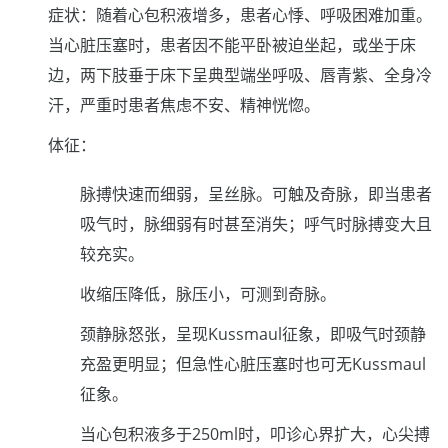
症状：随着心包积液增多，患者心悸、呼吸困难加重。
当心脏压塞时，患者因不能平卧被迫坐起，或坐于床
边，两下肢垂于床下呈典型端坐呼吸、唇青紫、全身冷
汗，严重时患者焦虑不安、精神恍惚。
体征：
脉搏快速而细弱，呈丝脉。可触及奇脉，即当患者
吸气时，脉细弱有时甚至消失；呼气时脉搏变大且
较充实。
收缩压降低，脉压小，可测到奇脉。
颈静脉怒张，呈现Kussmaul征象，即吸气时颈静
充盈更明显；但急性心脏压塞时也可无Kussmaul
征象。
当心包积液多于250ml时，叩诊心界扩大，心尖搏