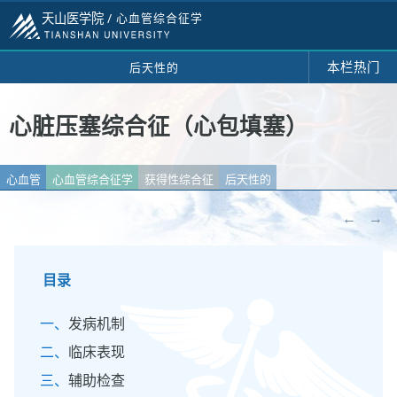
天山医学院 /
心血管综合征学
本栏热门
后天性的
心脏压塞综合征（心包填塞）
心血管
心血管综合征学
获得性综合征
后天性的
←
→
目录
发病机制
临床表现
辅助检查