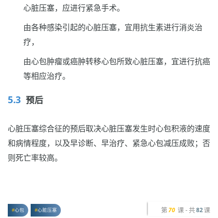
心脏压塞，应进行紧急手术。
由各种感染引起的心脏压塞，宜用抗生素进行消炎治
疗，
由心包肿瘤或癌肿转移心包所致心脏压塞，宜进行抗癌
等相应治疗。
预后
心脏压塞综合征的预后取决心脏压塞发生时心包积液的速度
和病情程度，以及早诊断、早治疗、紧急心包减压成败；否
则死亡率较高。
第
课 - 共
课
70
82
心包
心脏压塞