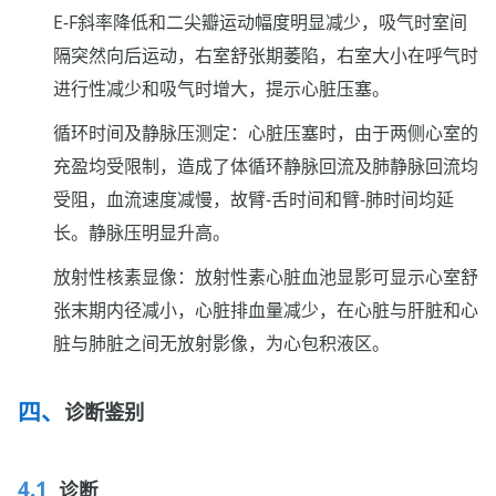
E-F斜率降低和二尖瓣运动幅度明显减少，吸气时室间
隔突然向后运动，右室舒张期萎陷，右室大小在呼气时
进行性减少和吸气时增大，提示心脏压塞。
循环时间及静脉压测定：心脏压塞时，由于两侧心室的
充盈均受限制，造成了体循环静脉回流及肺静脉回流均
受阻，血流速度减慢，故臂-舌时间和臂-肺时间均延
长。静脉压明显升高。
放射性核素显像：放射性素心脏血池显影可显示心室舒
张末期内径减小，心脏排血量减少，在心脏与肝脏和心
脏与肺脏之间无放射影像，为心包积液区。
诊断鉴别
诊断